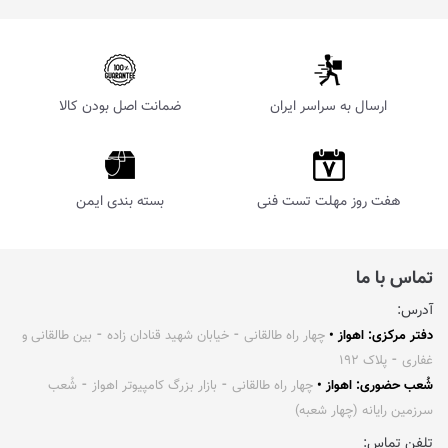
ارسال به سراسر ایران
ضمانت اصل بودن کالا
هفت روز مهلت تست فنی
بسته بندی ایمن
تماس با ما
آدرس:
دفتر مرکزی: اهواز •
چهار راه طالقانی ⁃ خیابان شهید قنادان زاده ⁃ بین طالقانی و
غفاری ⁃ پلاک ۱۹۲
شُعب حضوری: اهواز •
چهار راه طالقانی ⁃ بازار بزرگ کامپیوتر اهواز ⁃ شُعب
سرزمین رایانه (چهار شعبه)
تلفن تماس: