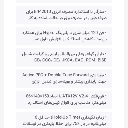
• سازگار با استاندارد مصرف انرژی ErP 2010 برای
صرفه‌جویی در مصرف برق در حالت آماده به کار
• فن 120 میلی‌متری با بلبرینگ Hypro برای عملکرد
بی‌صدا، کاهش اصطکاک و افزایش طول عمر
• دارای گواهی‌های بین‌المللی ایمنی و کیفیت شامل
CB، CCC، CE، UKCA، EAC، RCM، BISE
• توپولوژی Active PFC + Double Tube Forward
جهت پایداری بیشتر و بهینه‌سازی تبدیل انرژی
• فرم‌فکتور ATX12V V2.4 با ابعاد 150×140×86
میلی‌متر، مناسب برای انواع کیس‌های استاندارد
• زمان نگهداری (Hold-Up Time) حداقل 16
میلی‌ثانیه در بار ٪75 برای حفظ پایداری در نوسانات