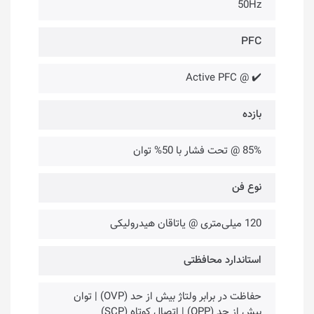
50Hz
PFC
✔️ @ Active PFC
بازده
85% @ تحت فشار با 50% توان
نوع فن
120 میلی‌متری @ یاتاقان هیدرولیکی
استاندارد محافظتی
حفاظت در برابر ولتاژ بیش‌ از حد (OVP) | توان
بیش‌ از حد (OPP) | اتصال کوتاه (SCP)