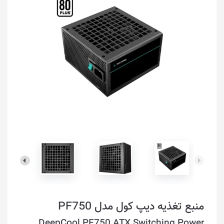
منبع تغذیه دیپ کول مدل PF750
DeepCool PF750 ATX Switching Power