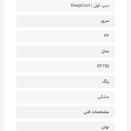
دیپ کول | DeepCool
سری
PF
مدل
PF750
رنگ
مشکی
مشخصات فنی
توان