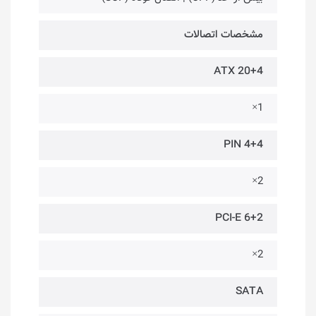
مشخصات اتصالات
ATX 20+4
1×
4+4 PIN
2×
PCI-E 6+2
2×
SATA