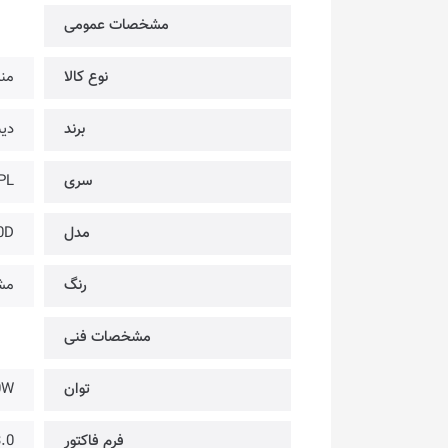
مشخصات عمومی
نوع کالا
منب
برند
دیپ 
سری
PL
مدل
0D
رنگ
مش
مشخصات فنی
توان
0W
فرم فاکتور
.0