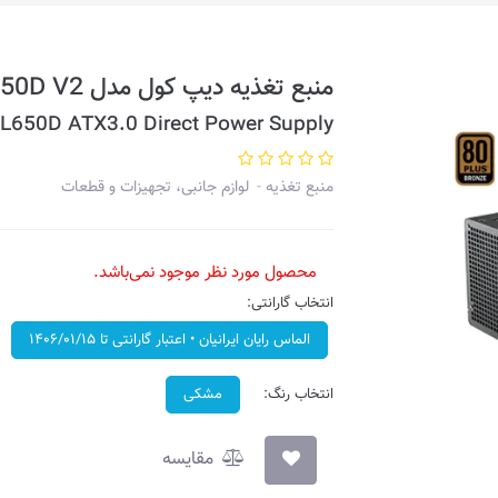
منبع تغذیه دیپ کول مدل PL650D V2
L650D ATX3.0 Direct Power Supply
منبع تغذیه
لوازم جانبی، تجهیزات و قطعات
محصول مورد نظر موجود نمی‌باشد.
انتخاب گارانتی:
الماس رایان ایرانیان • اعتبار گارانتی تا ۱۴۰۶/۰۱/۱۵
انتخاب رنگ:
مشکی
مقایسه