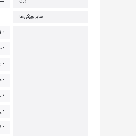
وزن
▬
سایر ویژگی‌ها
⁃
• قاب
• سیگنال Power Good 
• م
• دا
• عمر مفید
• پشتیبانی
• فرم‌فکتور V V3.0