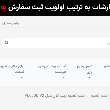
پیگیری سفارش
های
کنسول‌های
گجت و پوشیدنی‌های
لوازم جانبی، تجهیز
بازی
هوشمند
قطعات
منبع تغذیه
منبع تغذیه دیپ کول مدل PL650D V2