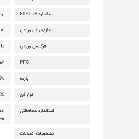
استاندارد 80PLUS
برن
ولتاژ/جریان ورودی
ac
فرکانس ورودی
Hz
ve PFC
PFC
بازده
85% @ تحت فشا
نوع فن
120 میلی‌متری @ یات
استاندارد محافظتی
بیش‌ از حد (OCP) | کاه
مشخصات اتصالات