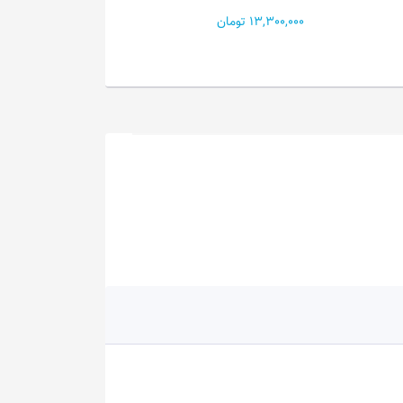
Whit...
11,900,000 تومان
39,500,000 تومان