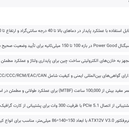
ل استفاده با عملکرد پایدار در دماهای بالا تا 40 درجه سانتی‌گراد و ارتفاع تا 5000 متر
در بازه 100 تا 150 میلی‌ثانیه برای تأیید وضعیت صحیح برق‌رسانی
جهز به خازن‌های الکترولیتی ساخت چین برای پایداری ولتاژ و عملکرد مطمئن 
رای گواهی‌های بین‌المللی ایمنی و کیفیت شامل CE/FCC/CCC/RCM/EAC/CAN و ....
 بیش از 100,000 ساعت (MTBF) برای عملکرد طولانی و مطمئن در استفاده مستمر
 از اتصال PCIe 5.1 با ظرفیت 300 وات برای پشتیبانی از کارت گرافیک‌های نسل جدید
ATX12 با ابعاد 150×140×86 میلی‌متر، مناسب برای انواع کیس‌های استاندارد