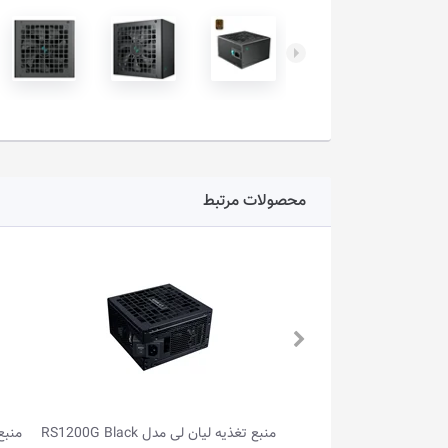
محصولات مرتبط
 RS1200G Black
منبع تغذیه لیان لی مدل RS1000G White
منبع ت