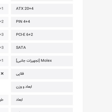
1×
ATX 20+4
2×
4+4 PIN
3× + 1× 16PIN
PCI-E 6+2
3×
SATA
Molex [تجهیزات جانبی]
1× @ Peripheral
فلاپی
❌
ابعاد و وزن
ابعاد
طول: 140 × عرض: 