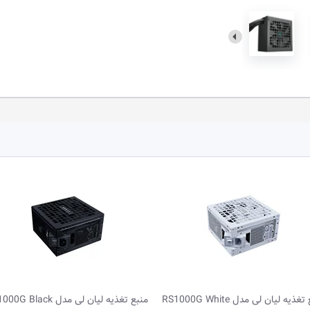
غذیه لیان لی مدل RS1000G Black
منبع تغذیه لیان لی مدل RB0750B