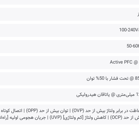
ز
100-240V
50-60
✔️ @ Acti
ر با 50% توان
اقان هیدرولیکی
ش ولتاژ [کم‌ ولتاژی] (UVP) | جریان هجومی اولیه [راه‌اندازی نرم] (SIP) | کارکرد بدون بار (NLO)