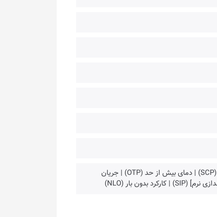
حفاظت در برابر ولتاژ بیش‌ از حد (OVP) | توان بیش‌ از حد (OPP) | اتصال کوتاه (SCP) | دمای بیش‌ از حد (OTP) | جریان