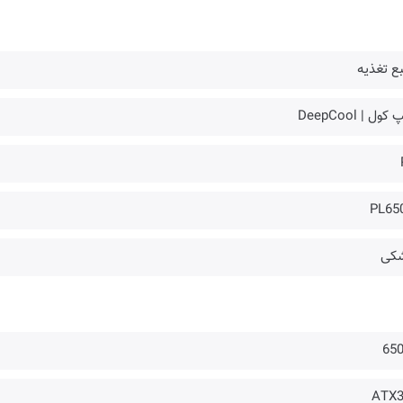
ع تغذیه
کول | DeepCool
PL65
کی
65
ATX3