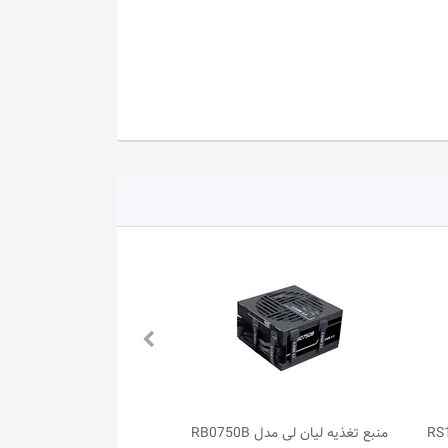
منبع تغذیه لیان لی مدل RB0650B
منبع 