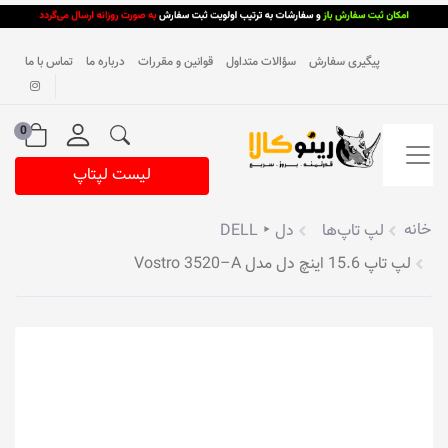
پیگیری سفارش
سؤالات متداول
قوانین و مقررات
درباره ما
تماس با ما
0
لیست لپتاپ
خانه
لپ تاپ‌ها
دل ‣ DELL
لپ تاپ 15.6 اینچ دل مدل Vostro 3520–A