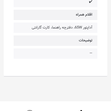
✔️
اقلام همراه
آداپتور 65W، دفترچه راهنما، کارت گارانتی
توضیحات
—