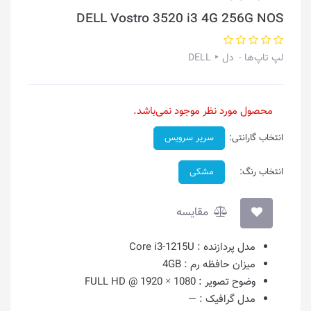
DELL Vostro 3520 i3 4G 256G NOS
لپ تاپ‌ها
دل ‣ DELL
محصول مورد نظر موجود نمی‌باشد.
انتخاب گارانتی:
سریر سرویس
انتخاب رنگ:
مشکی
مقایسه
مدل پردازنده :
Core i3-1215U
میزان حافظه رم :
4GB
وضوح تصویر :
1080 × 1920 @ FULL HD
مدل گرافیک :
—