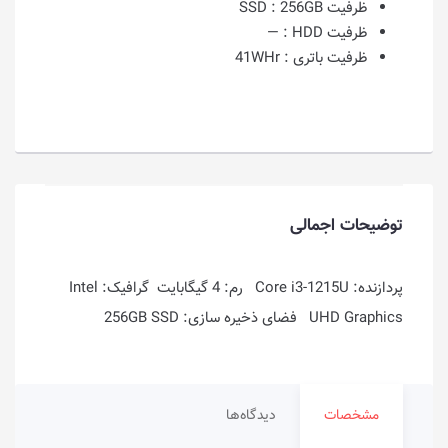
ظرفیت SSD :
256GB
ظرفیت HDD :
—
ظرفیت باتری :
41WHr
توضیحات اجمالی
پردازنده: Core i3-1215U رم: 4 گیگابایت گرافیک: Intel
UHD Graphics فضای ذخیره سازی: 256GB SSD
مشخصات
دیدگاه‌ها