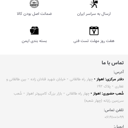
ارسال به سراسر ایران
ضمانت اصل بودن کالا
هفت روز مهلت تست فنی
بسته بندی ایمن
تماس با ما
آدرس:
دفتر مرکزی: اهواز •
چهار راه طالقانی ⁃ خیابان شهید قنادان زاده ⁃ بین طالقانی و
غفاری ⁃ پلاک ۱۹۲
شُعب حضوری: اهواز •
چهار راه طالقانی ⁃ بازار بزرگ کامپیوتر اهواز ⁃ شُعب
سرزمین رایانه (چهار شعبه)
تلفن تماس:
۰۶۱۹۱۰۰۱۰۹۹
ایمیل: