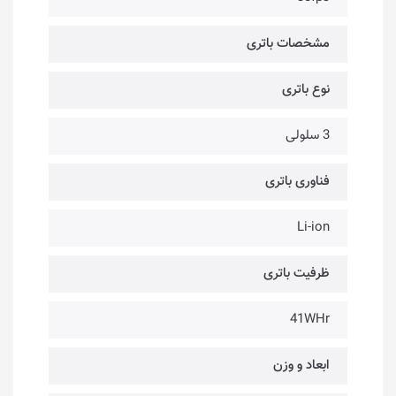
مشخصات باتری
نوع باتری
3 سلولی
فناوری باتری
Li-ion
ظرفیت باتری
41WHr
ابعاد و وزن