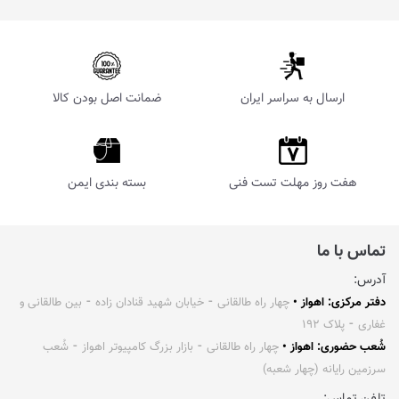
ارسال به سراسر ایران
ضمانت اصل بودن کالا
هفت روز مهلت تست فنی
بسته بندی ایمن
تماس با ما
آدرس:
دفتر مرکزی: اهواز •
چهار راه طالقانی ⁃ خیابان شهید قنادان زاده ⁃ بین طالقانی و
غفاری ⁃ پلاک ۱۹۲
شُعب حضوری: اهواز •
چهار راه طالقانی ⁃ بازار بزرگ کامپیوتر اهواز ⁃ شُعب
سرزمین رایانه (چهار شعبه)