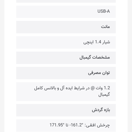
USB-A
مانت
شیار 1.4 اینچی
مشخصات گیمبال
توان مصرفی
1.2 وات @ در شرایط ایده آل و بالانس کامل
گیمبال
بازه گردش
چرخش افـقـی: °161.2- تا °171.95