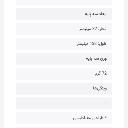
ابعاد سه پایه
قـطر: 32 میلیمتر
طول: 138 میلیمتر
وزن سه پایه
72 گرم
ویژگی‌ها
-
* طراحی مغناطیسی