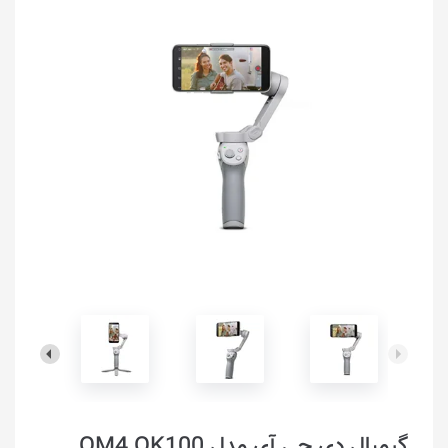
گیمبال دی جی آی مدل OM4 OK100