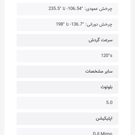
چرخش عمودی: °106.54- تا °235.5
چرخش دورانی: °136.7- تا °198
سرعت گردش
120°s
سایر مشخصات
بلوتوث
5.0
اپلیکیشن
DJI Mimo