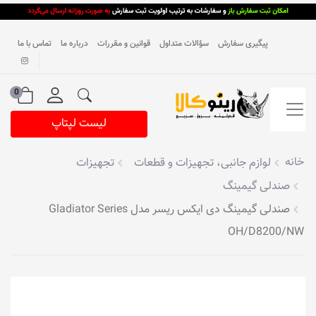
پیگیری سفارش
سؤالات متداول
قوانین و مقررات
درباره ما
تماس با ما
0
لیست لپتاپ
خانه
لوازم جانبی، تجهیزات و قطعات
تجهیزات
صندلی گیمینگ
صندلی گیمینگ دی ایکس ریسر مدل Gladiator Series
OH/D8200/NW