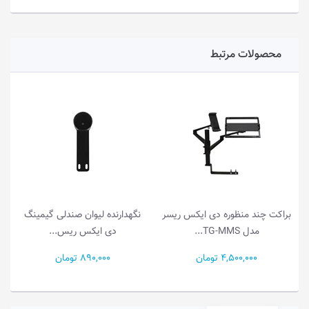
محصولات مرتبط
راکت چند منظوره دی ایکس ریسر
نگهدارنده لیوان صندلی گیمینگ
صندلی
مدل TG-MMS...
دی ایکس ریس...
4,500,000 تومان
890,000 تومان