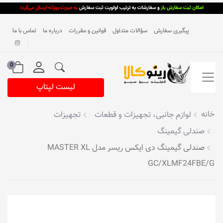
پیگیری سفارش
سؤالات متداول
قوانین و مقررات
درباره ما
تماس با ما
0
لیست لپتاپ
خانه
لوازم جانبی، تجهیزات و قطعات
تجهیزات
صندلی گیمینگ
صندلی گیمینگ دی ایکس ریسر مدل MASTER XL
GC/XLMF24FBE/G