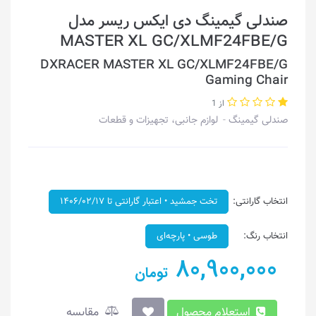
صندلی گیمینگ دی ایکس ریسر مدل
MASTER XL GC/XLMF24FBE/G
DXRACER MASTER XL GC/XLMF24FBE/G
Gaming Chair
از 1
صندلی گیمینگ
لوازم جانبی، تجهیزات و قطعات
انتخاب گارانتی:
تخت جمشید • اعتبار گارانتی تا ۱۴۰۶/۰۲/۱۷
انتخاب رنگ:
طوسی • پارچه‌ای
80,900,000
تومان
استعلام محصول
مقایسه