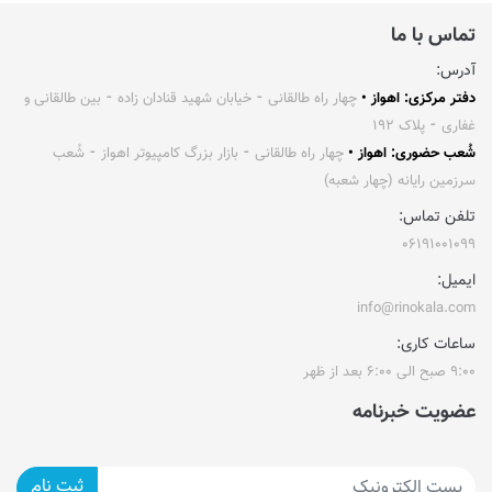
تماس با ما
آدرس:
دفتر مرکزی: اهواز •
چهار راه طالقانی ⁃ خیابان شهید قنادان زاده ⁃ بین طالقانی و
غفاری ⁃ پلاک ۱۹۲
شُعب حضوری: اهواز •
چهار راه طالقانی ⁃ بازار بزرگ کامپیوتر اهواز ⁃ شُعب
سرزمین رایانه (چهار شعبه)
تلفن تماس:
۰۶۱۹۱۰۰۱۰۹۹
ایمیل:
info@rinokala.com
ساعات کاری:
۹:۰۰ صبح الی ۶:۰۰ بعد از ظهر
عضویت خبرنامه
ثبت نام