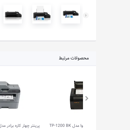
محصولات مرتبط
 مدل TP-1200 BK
پرینتر چهار کاره برادر مدل MFC-L2700DW
پرینتر