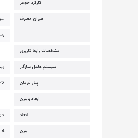
کارکرد جوهر
میزان مصرف
سیاه
رنـــ
مشخصات رابط کاربری
سیستم عامل سازگار
وین
پنل فرمان
2× دکمه @ (روشن/خاموش، هدکلین)
ابعاد و وزن
ابعاد
طول: 461 میلیمتر × عرض
وزن
2.4 کیلو