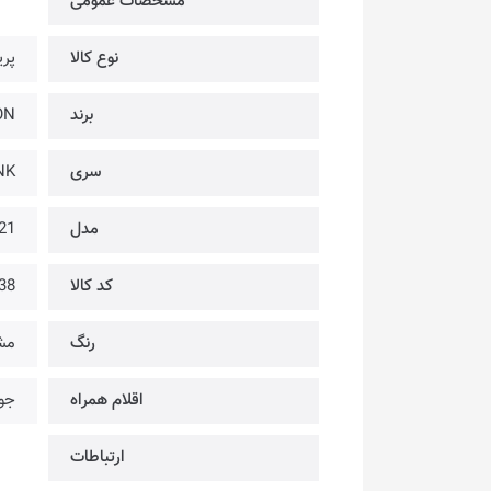
مشخصات عمومی
نوع کالا
پری
برند
PSON
سری
NK
مدل
21
کد کالا
38
رنگ
مش
اقلام همراه
جوه
ارتباطات