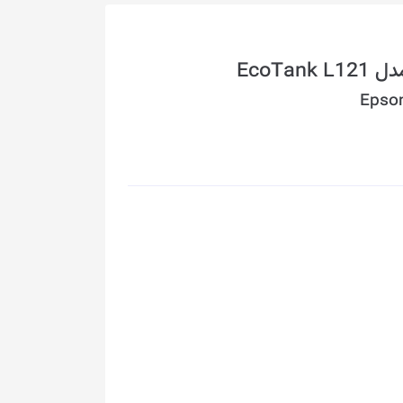
EcoTa
Epson