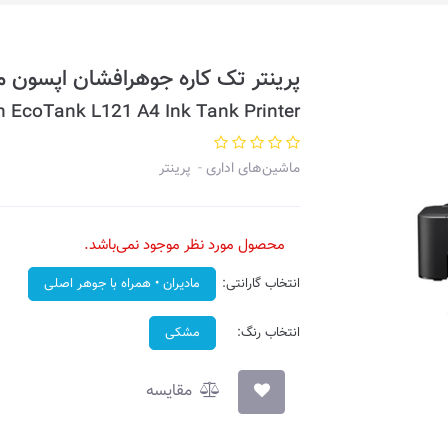
پرینتر تک کاره جوهرافشان اپسون مدل nk L121
 EcoTank L121 A4 Ink Tank Printer
ماشین‌های اداری
پرینتر
محصول مورد نظر موجود نمی‌باشد.
انتخاب گارانتی:
مادیران • همراه با جوهر اصلی
انتخاب رنگ:
مشکی
مقایسه