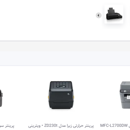
 حرارتی زبرا مدل ZD230t • ویترینی
پرینتر سوزنی اپسون مدل LQ-350