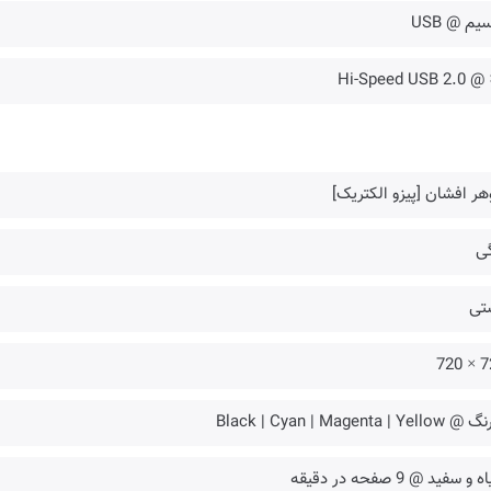
سیم @ USB
ر افشان [پیزو الکتریک]
گی
تی
720
و سفید @ 9 صفحه در دقیقه