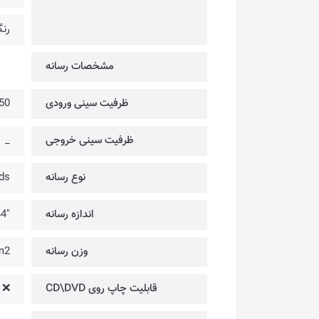
رنگی @ 
مشخصات رسانه
ظرفیت سینی ورودی
0× @ A4
ظرفیت سینی خروجی
_
نوع رسانه
rds
اندازه رسانه
"44 × 8.5 @ حداکثر
وزن رسانه
m2
قابلیت چاپ روی CD\DVD
❌