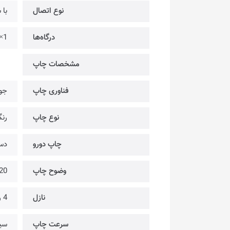
نوع اتصال
با 
درگاه‌ها
1× @ Hi-Speed USB 2.0
مشخصات چاپ
فناوری چاپ
جوه
نوع چاپ
رن
چاپ دورو
دس
وضوح چاپ
 × 720
نازل
4 رنگ @ Black | Cyan | Magenta | Yellow
سرعت چاپ
سیاه 