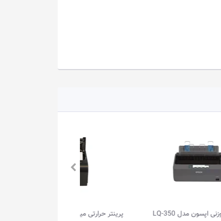
پرینتر حرارتی میوا مدل TP-1200 BK
پرینتر چهار کاره برادر مدل MFC-L2700DW