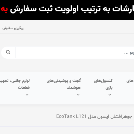
پیگیری سفارش
های
کنسول‌های
گجت و پوشیدنی‌های
لوازم جانبی، تجهیز
بازی
هوشمند
قطعات
هرافشان اپسون مدل EcoTank L121