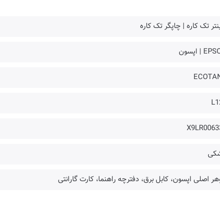
نتر تک کاره | چاپگر تک کاره
E | اپسون
ECOTA
L1
X9LR0063
کی
ر اصلی اپسون، کابل برق، دفترچه راهنما، کارت گارانتی