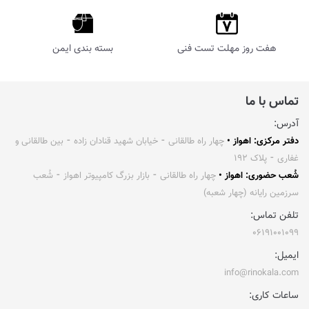
هفت روز مهلت تست فنی
بسته بندی ایمن
تماس با ما
آدرس:
دفتر مرکزی: اهواز •
چهار راه طالقانی ⁃ خیابان شهید قنادان زاده ⁃ بین طالقانی و
غفاری ⁃ پلاک ۱۹۲
شُعب حضوری: اهواز •
چهار راه طالقانی ⁃ بازار بزرگ کامپیوتر اهواز ⁃ شُعب
سرزمین رایانه (چهار شعبه)
تلفن تماس:
۰۶۱۹۱۰۰۱۰۹۹
ایمیل:
info@rinokala.com
ساعات کاری: