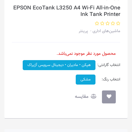
EPSON EcoTank L3250 A4 Wi-Fi All-in-One
Ink Tank Printer
ماشین‌های اداری
پرینتر
محصول مورد نظر موجود نمی‌باشد.
انتخاب گارانتی:
هپکن • مادیران • دیجیتال سرویس آژیراک
انتخاب رنگ:
مشکی
مقایسه