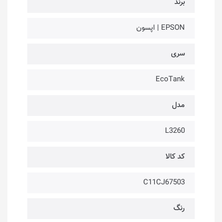
برند
EPSON | اپسون
سری
EcoTank
مدل
L3260
کد کالا
C11CJ67503
رنگ