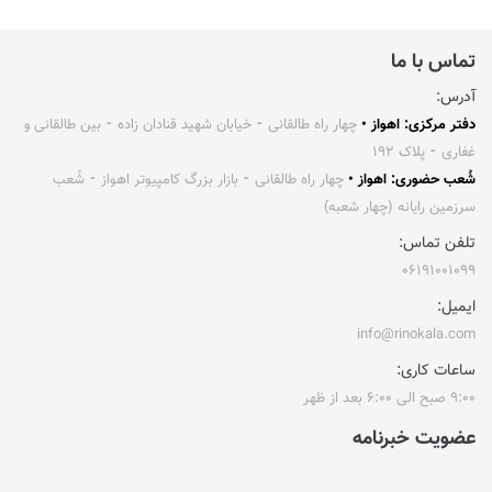
تماس با ما
آدرس:
دفتر مرکزی: اهواز •
چهار راه طالقانی ⁃ خیابان شهید قنادان زاده ⁃ بین طالقانی و
غفاری ⁃ پلاک ۱۹۲
شُعب حضوری: اهواز •
چهار راه طالقانی ⁃ بازار بزرگ کامپیوتر اهواز ⁃ شُعب
سرزمین رایانه (چهار شعبه)
تلفن تماس:
۰۶۱۹۱۰۰۱۰۹۹
ایمیل:
info@rinokala.com
ساعات کاری:
۹:۰۰ صبح الی ۶:۰۰ بعد از ظهر
عضویت خبرنامه