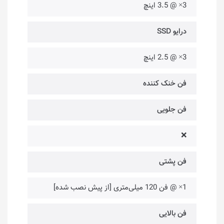
3× @ 3.5 اینچ
درایو SSD
3× @ 2.5 اینچ
فن خنک کننده
فن جلویی
❌
فن پشتی
1× @ فن 120 میلی‌متری [از پیش نصب شده]
فن بالایی