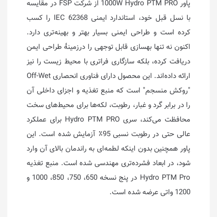
پاور 1000W Hydro PTM PRO از شرکت FSP در مقایسه
با نسل قبل خود، استاندارد ایمنی IEC 62368 را کسب
کرده است و طراحی ایمنی بسیار بهتر و بهینه‌تری دارد.
اکنون نه تنها بهسازی قابل توجهی را درزمینهٔ طراحی ایمن
دریافت کرده، بلکه سازگاری فراتری با محیط زیست را نیز
ارائه داده‌اند. این محصول دارای فناوری انحصاری Off-Wet
"روکش منسجم" است که منبع تغذیه و اجزای داخلی آن
را در برابر گرد و غبار، رطوبت، لکه‌ها برای محیط‌های سخت
محافظت می‌کند، سری Hydro PTM PRO برای عملکرد
عالی حتی در رطوبت نسبی 95٪ آزمایش شده است. این
پاور همچنین بدون اینکه لطمه‌ای به راندمان بالای آن وارد
شود، در ابعاد فشرده‌تری مهندسی شده است. منبع تغذیه
Hydro PTM Pro در پنج نسخه 650، 750، 850، 1000 و
1200 واتی عرضه شده است.