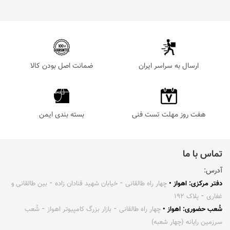
ارسال به سراسر ایران
ضمانت اصل بودن کالا
هفت روز مهلت تست فنی
بسته بندی ایمن
تماس با ما
آدرس:
دفتر مرکزی: اهواز •
چهار راه طالقانی ⁃ خیابان شهید قنادان زاده ⁃ بین طالقانی و
غفاری ⁃ پلاک ۱۹۲
شُعب حضوری: اهواز •
چهار راه طالقانی ⁃ بازار بزرگ کامپیوتر اهواز ⁃ شُعب
سرزمین رایانه (چهار شعبه)