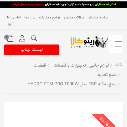
پیگیری سفارش
سؤالات متداول
قوانین و مقررات
درباره ما
تماس با ما
0
لیست لپتاپ
خانه
لوازم جانبی، تجهیزات و قطعات
قطعات
منبع تغذیه
منبع تغذیه FSP مدل HYDRO PTM PRO 1000W
پیشنهاد ویژه