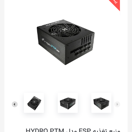
منبع تغذیه FSP مدل HYDRO PTM