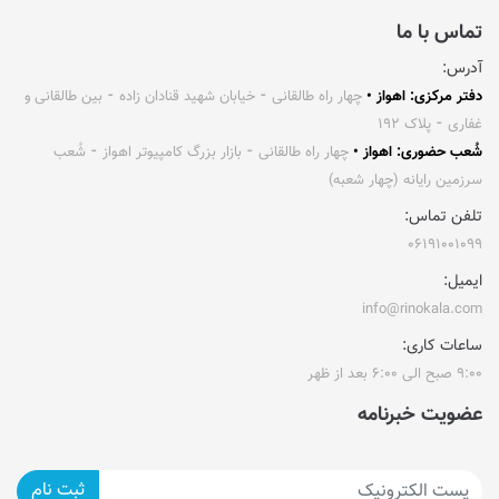
تماس با ما
آدرس:
دفتر مرکزی: اهواز •
چهار راه طالقانی ⁃ خیابان شهید قنادان زاده ⁃ بین طالقانی و
غفاری ⁃ پلاک ۱۹۲
شُعب حضوری: اهواز •
چهار راه طالقانی ⁃ بازار بزرگ کامپیوتر اهواز ⁃ شُعب
سرزمین رایانه (چهار شعبه)
تلفن تماس:
۰۶۱۹۱۰۰۱۰۹۹
ایمیل:
info@rinokala.com
ساعات کاری:
۹:۰۰ صبح الی ۶:۰۰ بعد از ظهر
عضویت خبرنامه
ثبت نام