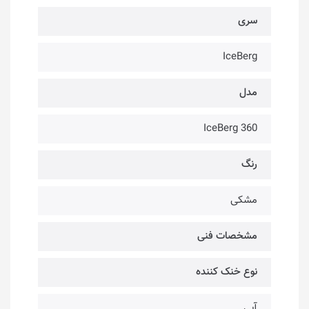
سری
IceBerg
مدل
IceBerg 360
رنگ
مشکی
مشخصات فنی
نوع خنک کننده
آبی