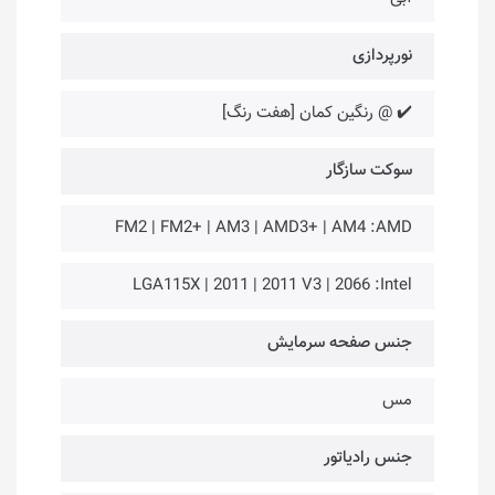
نورپردازی
✔️ @ رنگین کمان [هفت رنگ]
سوکت سازگار
FM2 | FM2+ | AM3 | AMD3+ | AM4 :AMD
LGA115X | 2011 | 2011 V3 | 2066 :Intel
جنس صفحه سرمایش
مس
جنس رادیاتور