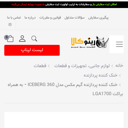
پیگیری سفارش
سؤالات متداول
قوانین و مقررات
درباره ما
تماس با ما
0
لیست لپتاپ
خانه
لوازم جانبی، تجهیزات و قطعات
قطعات
خنک کننده پردازنده
خنک کننده پردازنده گیم مکس مدل ICEBERG 360 ⁃ به همراه
براکت LGA1700