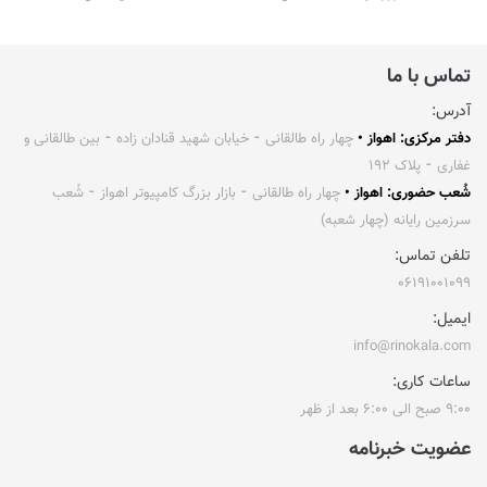
تماس با ما
آدرس:
دفتر مرکزی: اهواز •
چهار راه طالقانی ⁃ خیابان شهید قنادان زاده ⁃ بین طالقانی و
غفاری ⁃ پلاک ۱۹۲
شُعب حضوری: اهواز •
چهار راه طالقانی ⁃ بازار بزرگ کامپیوتر اهواز ⁃ شُعب
سرزمین رایانه (چهار شعبه)
تلفن تماس:
۰۶۱۹۱۰۰۱۰۹۹
ایمیل:
info@rinokala.com
ساعات کاری:
۹:۰۰ صبح الی ۶:۰۰ بعد از ظهر
عضویت خبرنامه