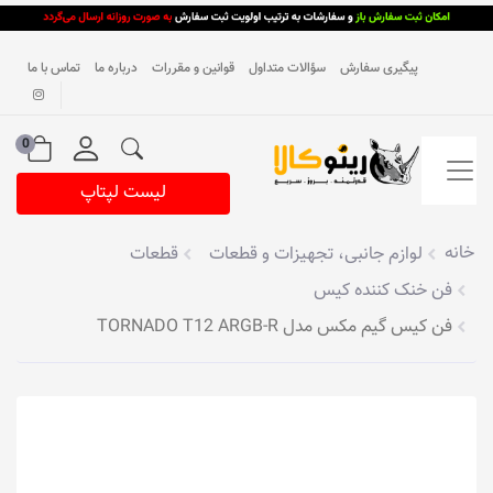
پیگیری سفارش
سؤالات متداول
قوانین و مقررات
درباره ما
تماس با ما
0
لیست لپتاپ
خانه
لوازم جانبی، تجهیزات و قطعات
قطعات
فن خنک کننده کیس
فن کیس گیم مکس مدل TORNADO T12 ARGB-R