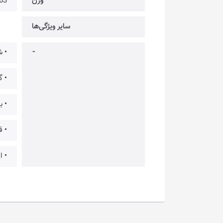
وزن
163 
سایر ویژگی‌ها
⁃
• ش
• گ
• ب
• ق
• ایده