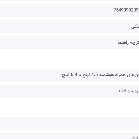
7549099209
کی
رچه راهنما
‌های همراه هوشمند 4.5 اینچ تا 6.4 اینچ
وید و iOS