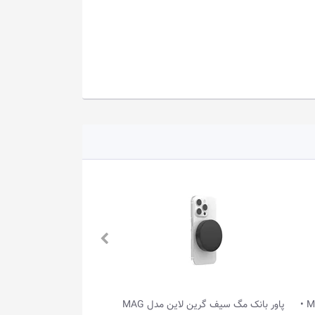
پاور بانک مگ‌ سیف گرین لاین مدل MAG
هندزفری بی‌سیم اونیکوما مدل T306