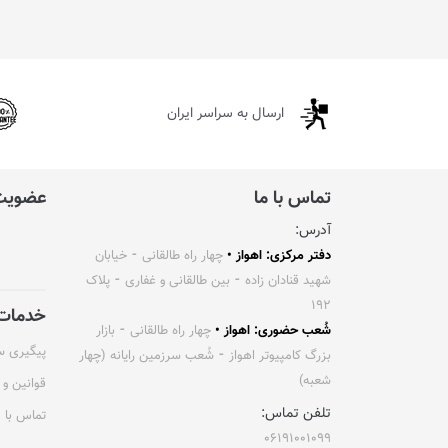
ارسال به سراسر ایران
تماس با ما
عضویت 
آدرس:
دفتر مرکزی: اهواز •
چهار راه طالقانی ⁃ خیابان
شهید قنادان زاده ⁃ بین طالقانی و غفاری ⁃ پلاک
۱۹۲
خدمات 
شُعب حضوری: اهواز •
چهار راه طالقانی ⁃ بازار
پیگیری 
بزرگ کامپیوتر اهواز ⁃ شُعب سرزمین رایانه (چهار
شعبه)
قوانین و 
تلفن تماس:
تماس با م
۰۶۱۹۱۰۰۱۰۹۹