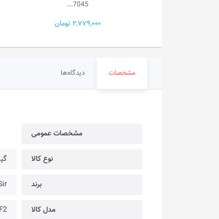
7045...
2,779,000 تومان
800,000
مشخصات
دیدگاه‌ها
مشخصات عمومی
نوع کالا
گیم
برند
eSir
مدل کالا
F2