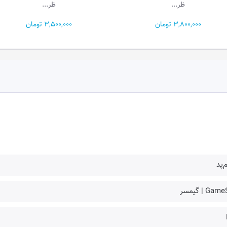
ظر...
ظر...
3, تومان
3,500,000 تومان
‌پد
Gam | گیمسر