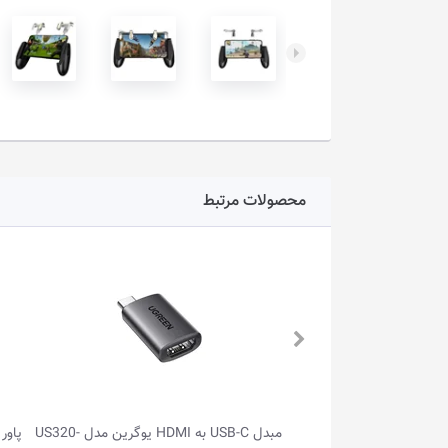
محصولات مرتبط
گرین لاین م...
مبدل USB-C به HDMI یوگرین مدل US320-