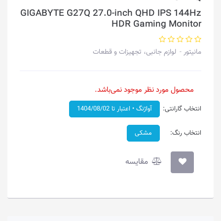
GIGABYTE G27Q 27.0-inch QHD IPS 144Hz
HDR Gaming Monitor
مانیتور
لوازم جانبی، تجهیزات و قطعات
محصول مورد نظر موجود نمی‌باشد.
انتخاب گارانتی:
آواژنگ • اعتبار تا 1404/08/02
انتخاب رنگ:
مشکی
مقایسه