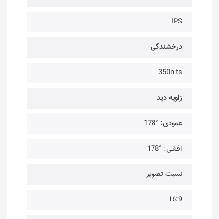
IPS
درخشندگی
350nits
زاویه دید
عمودی: °178
افـقـی: °178
نسبت تصویر
16:9