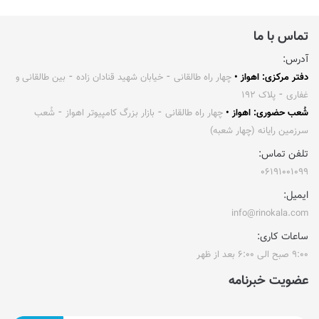
تماس با ما
آدرس:
دفتر مرکزی: اهواز •
چهار راه طالقانی ⁃ خیابان شهید قنادان زاده ⁃ بین طالقانی و
غفاری ⁃ پلاک ۱۹۲
شُعب حضوری: اهواز •
چهار راه طالقانی ⁃ بازار بزرگ کامپیوتر اهواز ⁃ شُعب
سرزمین رایانه (چهار شعبه)
تلفن تماس:
۰۶۱۹۱۰۰۱۰۹۹
ایمیل:
info@rinokala.com
ساعات کاری:
۹:۰۰ صبح الی ۶:۰۰ بعد از ظهر
عضویت خبرنامه