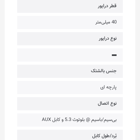
قطر درایور
40 میلی‌متر
نوع درایور
▬
جنس بالشتک
پارچه ای
نوع اتصال
بی‌سیم/با‌سیم @ بلوتوث 5.3 و کابل AUX
بُرد/طول کابل