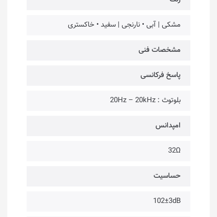
مشکی | آبی • نارنجی | سفید • خاکستری
مشخصات فنی
پاسخ فرکانسی
بلوتوث : 20Hz – 20kHz
امپدانس
32Ω
حساسیت
102±3dB