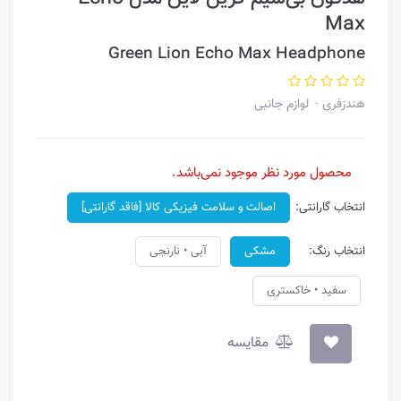
Max
Green Lion Echo Max Headphone
هندزفری
لوازم جانبی
محصول مورد نظر موجود نمی‌باشد.
انتخاب گارانتی:
اصالت و سلامت فیزیکی کالا [فاقد گارانتی]
انتخاب رنگ:
مشکی
آبی • نارنجی
سفید • خاکستری
مقایسه