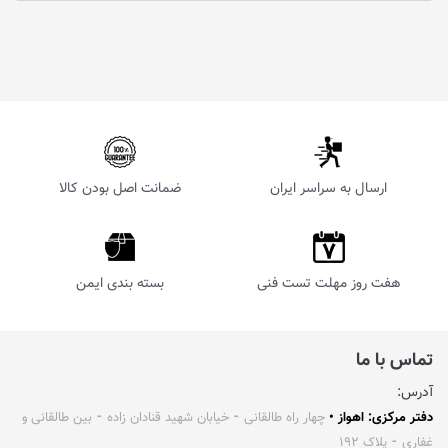
ارسال به سراسر ایران
ضمانت اصل بودن کالا
هفت روز مهلت تست فنی
بسته بندی ایمن
تماس با ما
آدرس:
دفتر مرکزی: اهواز •
چهار راه طالقانی ⁃ خیابان شهید قنادان زاده ⁃ بین طالقانی و
غفاری ⁃ پلاک ۱۹۲