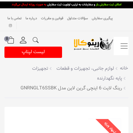
پیگیری سفارش
سؤالات متداول
قوانین و مقررات
درباره ما
تماس با ما
0
لیست لپتاپ
خانه
لوازم جانبی، تجهیزات و قطعات
تجهیزات
پایه نگهدارنده
رینگ لایت 6 اینچی گرین لاین مدل GNRNGLT6SSBK
پیشنهاد ویژه