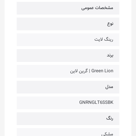
مشخصات عمومی
نوع
رینگ لایت
برند
Green Lion | گرین لاین
مدل
GNRNGLT6SSBK
رنگ
مشکی