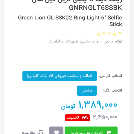
GNRNGLT6SSBK
Green Lion GL-SSK02 Ring Light 6″ Selfie
Stick
لوازم جانبی
لوازم جانبی، تجهیزات و قطعات
انتخاب گارانتی:
اصالت و سلامت فیزیکی کالا [فاقد گارانتی]
انتخاب رنگ:
مشکی
1,389,000
تومان
2,450,000
تخفیف
44%
مقایسه
افزودن به سبدخرید