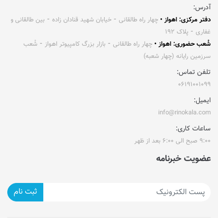
آدرس:
دفتر مرکزی: اهواز •
چهار راه طالقانی ⁃ خیابان شهید قنادان زاده ⁃ بین طالقانی و
غفاری ⁃ پلاک ۱۹۲
شُعب حضوری: اهواز •
چهار راه طالقانی ⁃ بازار بزرگ کامپیوتر اهواز ⁃ شُعب
سرزمین رایانه (چهار شعبه)
تلفن تماس:
۰۶۱۹۱۰۰۱۰۹۹
ایمیل:
info@rinokala.com
ساعات کاری:
۹:۰۰ صبح الی ۶:۰۰ بعد از ظهر
عضویت خبرنامه
ثبت نام