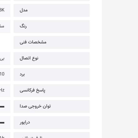
مدل
BK
رنگ
مش
مشخصات فنی
نوع اتصال
بی‌
برد
10 متر
پاسخ فرکانسی
Hz
توان خروجی صدا
▬
درایور
▬