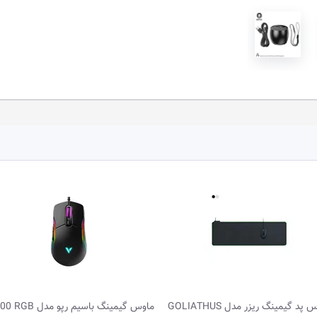
ماوس پد گیمینگ ریزر مدل GOLIATHUS
ماوس گیمینگ باسیم رپو مدل VT200 RGB