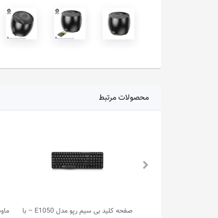
محصولات مرتبط
یم رپو مدل M216
صفحه کلید بی سیم رپو مدل E1050 – با