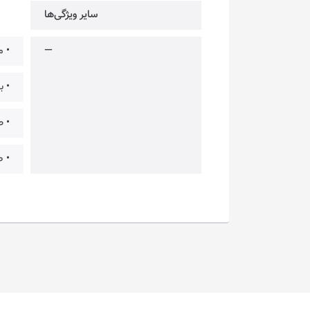
سایر ویژگی‌ها
—
• م
• باتر
• ص
• ط