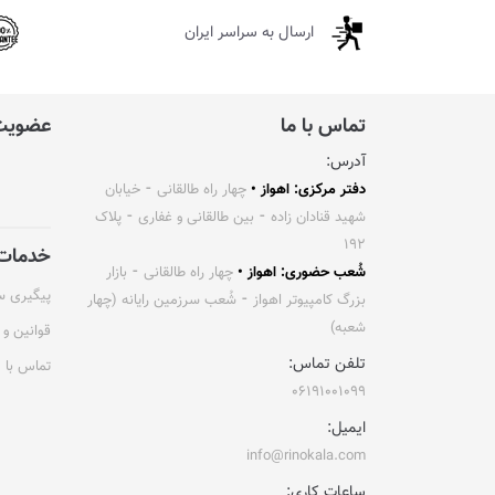
ارسال به سراسر ایران
تماس با ما
عضویت 
آدرس:
دفتر مرکزی: اهواز •
چهار راه طالقانی ⁃ خیابان
شهید قنادان زاده ⁃ بین طالقانی و غفاری ⁃ پلاک
۱۹۲
خدمات 
شُعب حضوری: اهواز •
چهار راه طالقانی ⁃ بازار
پیگیری 
بزرگ کامپیوتر اهواز ⁃ شُعب سرزمین رایانه (چهار
شعبه)
قوانین و 
تلفن تماس:
تماس با م
۰۶۱۹۱۰۰۱۰۹۹
ایمیل:
info@rinokala.com
ساعات کاری: