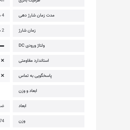
ظرفیت باتری
Ah
مدت زمان شارژ دهی
4 ساعت [متغیر با میزان حجم صدا]
زمان شارژ
2 ساعت
ولتاژ ورودی DC
▬
استاندارد مقاومتی
❌
پاسخگویی به تماس
❌
ابعاد و وزن
ابعاد
ضخامت: 43 میلی
وزن
74 گرم