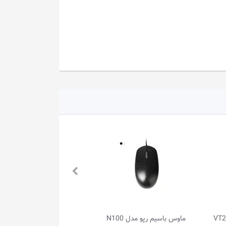
ماوس باسیم رپو مدل N100
هدست باسیم رپو مدل 00