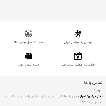
ارسال به سراسر ایران
ضمانت اصل بودن کالا
هفت روز مهلت تست فنی
بسته بندی ایمن
تماس با ما
آدرس:
دفتر مرکزی: اهواز •
چهار راه طالقانی ⁃ خیابان شهید قنادان زاده ⁃ بین طالقانی و
غفاری ⁃ پلاک ۱۹۲