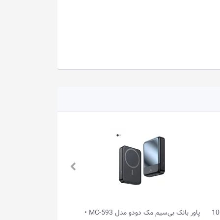
پاور بانک بی‌سیم مک دودو مدل MC-593 •