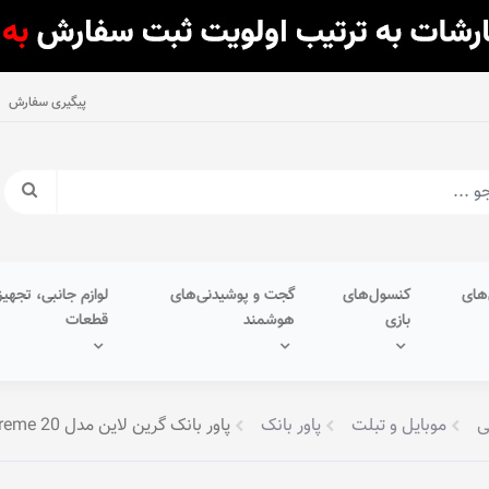
پیگیری سفارش
های
کنسول‌های
گجت و پوشیدنی‌های
لوازم جانبی، تجهیز
بازی
هوشمند
قطعات
ی
موبایل و تبلت
پاور بانک
پاور بانک گرین لاین مدل Xtreme 20 • ظرفیت 20,000mAh