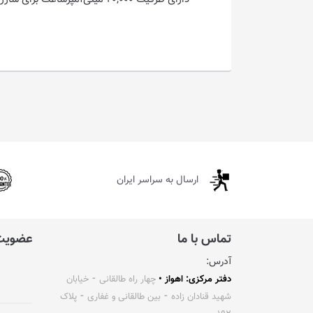
ارسال به سراسر ایران
تماس با ما
عضویت 
آدرس:
دفتر مرکزی: اهواز •
چهار راه طالقانی ⁃ خیابان
شهید قنادان زاده ⁃ بین طالقانی و غفاری ⁃ پلاک