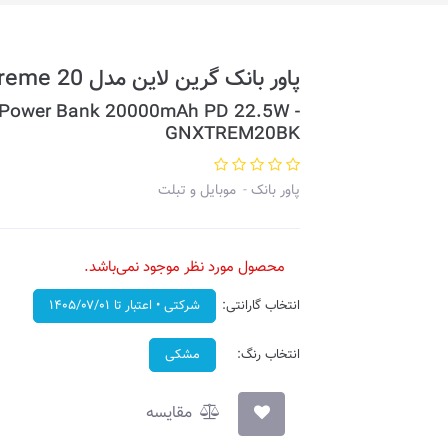
پاور بانک گرین لاین مدل Xtreme 20 • ظرفیت 20,000mAh
0 Power Bank 20000mAh PD 22.5W -
GNXTREM20BK
پاور بانک
موبایل و تبلت
محصول مورد نظر موجود نمی‌باشد.
انتخاب گارانتی:
شرکتی • اعتبار تا ۱۴۰۵/۰۷/۰۱
انتخاب رنگ:
مشکی
مقایسه