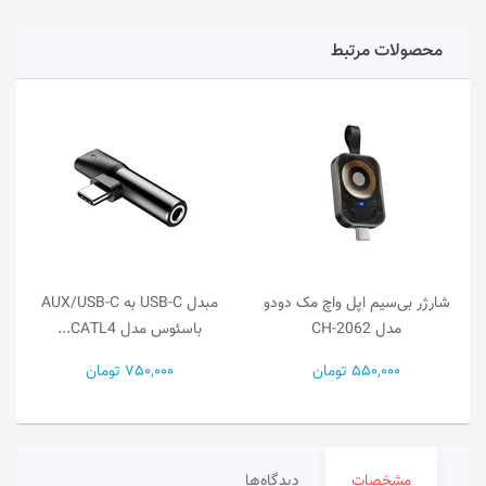
محصولات مرتبط
شارژر بی‌سیم اپل واچ مک دودو
مبدل USB-C به AUX/USB-C
مدل CH-2062
باسئوس مدل CATL4...
550,000 تومان
750,000 تومان
مشخصات
دیدگاه‌ها