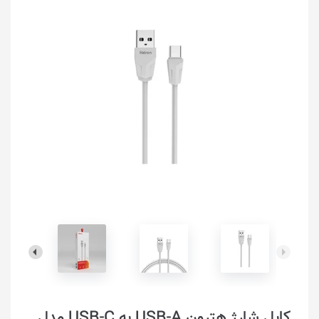
کابل شارژ هترون USB-A به USB-C مدل