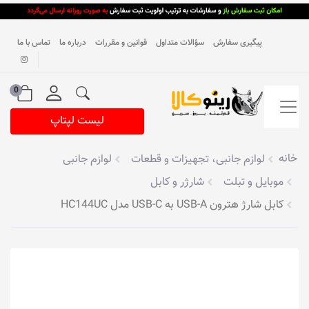
پیگیری سفارش
سؤالات متداول
قوانین و مقررات
درباره ما
تماس با ما
0
لیست لپتاپ
خانه
لوازم جانبی، تجهیزات و قطعات
لوازم جانبی
موبایل و تبلت
شارژر و کابل
کابل شارژ هترون USB-A به USB-C مدل HC144UC