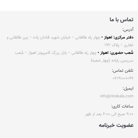
تماس با ما
آدرس:
دفتر مرکزی: اهواز •
چهار راه طالقانی ⁃ خیابان شهید قنادان زاده ⁃ بین طالقانی و
غفاری ⁃ پلاک ۱۹۲
شُعب حضوری: اهواز •
چهار راه طالقانی ⁃ بازار بزرگ کامپیوتر اهواز ⁃ شُعب
سرزمین رایانه (چهار شعبه)
تلفن تماس:
۰۶۱۹۱۰۰۱۰۹۹
ایمیل:
info@rinokala.com
ساعات کاری:
۹:۰۰ صبح الی ۶:۰۰ بعد از ظهر
عضویت خبرنامه