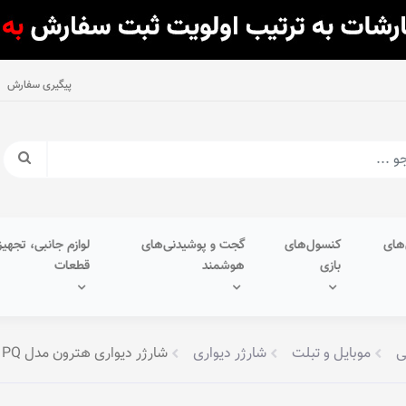
پیگیری سفارش
های
کنسول‌های
گجت و پوشیدنی‌های
لوازم جانبی، تجهیز
بازی
هوشمند
قطعات
ی
موبایل و تبلت
شارژر دیواری
شارژر دیواری هترون مدل HWC3651PQ