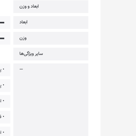
ابعاد و وزن
ابعاد
▬
وزن
▬
سایر ویژگی‌ها
—
• پشت
• پشت
• است
• ق
• استف