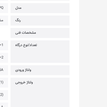
مدل
PQ
رنگ
مش
مشخصات فنی
تعداد/نوع درگاه
1× @ USB-A
2× @ USB-C
ولتاژ ورودی
5A
ولتاژ خروجی
1)
2)