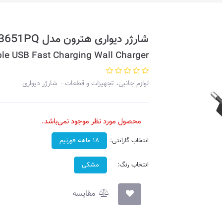
شارژر دیواری هترون مدل HWC3651PQ
e USB Fast Charging Wall Charger
لوازم جانبی، تجهیزات و قطعات
شارژر دیواری
محصول مورد نظر موجود نمی‌باشد.
انتخاب گارانتی:
۱۸ ماهه فورتیم
انتخاب رنگ:
مشکی
مقایسه