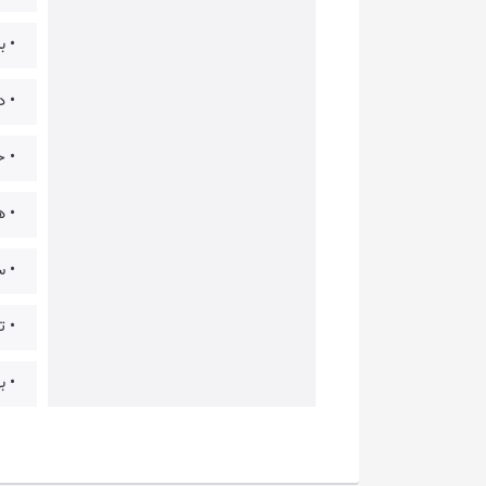
• برخ
• دار
• حف
• همرا
• س
• ت
• ب