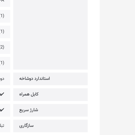
-A
1)
1)
2)
1)
استاندارد دوشاخه
دوشاخه e-C) EU
کابل همراه
✔️
شارژ سریع
W Max
سازگاری
تبل