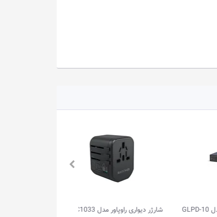
 GLPD-10
شارژر دیواری راوپاور مدل RP-PC1033