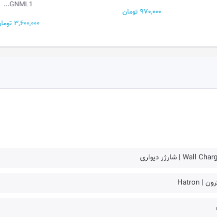
GNML1...
970,000 تومان
3,600,000 تومان
Wall Ch | شارژر دیواری
ن | Hatron