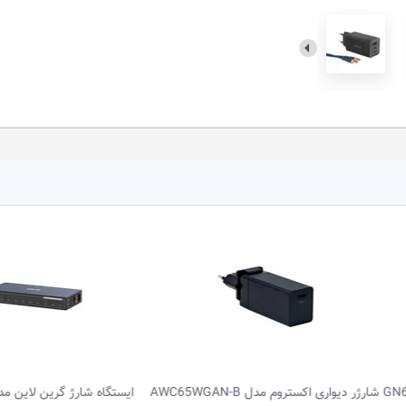
واری اکستروم مدل AWC65WGAN-B
ایستگاه شارژ گرین لاین مدل