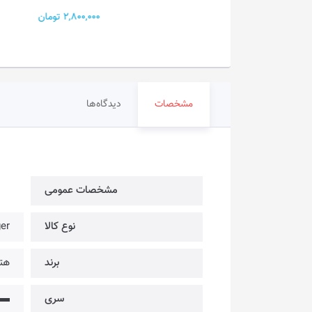
GNGANAD45
2,800,000 تومان
2,700, تومان
مشخصات
دیدگاه‌ها
مشخصات عمومی
نوع کالا
arger
برند
هترو
سری
▬