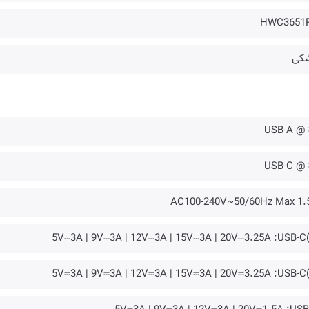
HWC3651
کی
AC100-240V~50/60Hz Max 1.
5V⎓3A | 9V⎓3A | 12V⎓3A | 15V⎓3A | 20V⎓3.25A :USB-C(
5V⎓3A | 9V⎓3A | 12V⎓3A | 15V⎓3A | 20V⎓3.25A :USB-C(