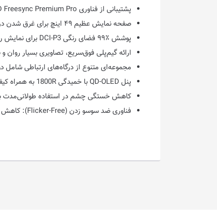
پشتیبانی از فناوری AMD Freesync Premium Pro برای ارائه تصاویری روان و بدون پارگی تصویر
صفحه نمایش عظیم ۴۹ اینچ برای غرق شدن در محیط بازی به واسطه القای فضای وسیع و پانوراما
پوشش ٪۹۹ فضای رنگی DCI-P3 برای نمایش رنگ‌های زنده‌تر، کنتراست عمیق‌تر و ارائه تصاویر بسیار غوطه‌ورکننده و چشم‌نواز
ارائه گیم‌پلی فوق‌سریع، تصاویری بسیار روان و بدون لگ با برخورداری از نر
مجموعه‌ای متنوع از درگاه‌های ارتباطی شامل دو درگاه HDMI ۲.۱ و یک DisplayPort ۱.۴ برای ایجاد سازگاری بالا با
پنل QD-OLED با خمیدگی 1800R به همراه کیفیت تصویر خیره کننده و زمان پاسخگویی سریع
کاهش خستگی چشم در استفاده طولانی‌مدت با کاهش میز
فناوری ضد سوسو زدن (Flicker-Free):‌ کاهش خستگی و فشار چشم در استفاده‌های طولانی‌مدت با کاهش یا حذف لرزش نامحسوس نور پس‌زمینه