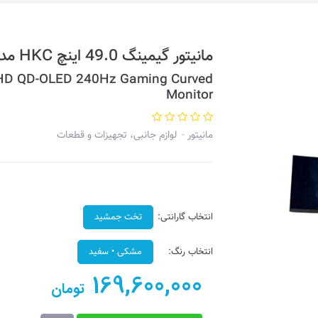
مانیتور گیمینگ 49.0 اینچ HKC مدل MG49P2U
HD QD-OLED 240Hz Gaming Curved
Monitor
مانیتور
لوازم جانبی، تجهیزات و قطعات
انتخاب گارانتی:
تخت جمشید
انتخاب رنگ:
مشکی • سفید
169,600,000
تومان