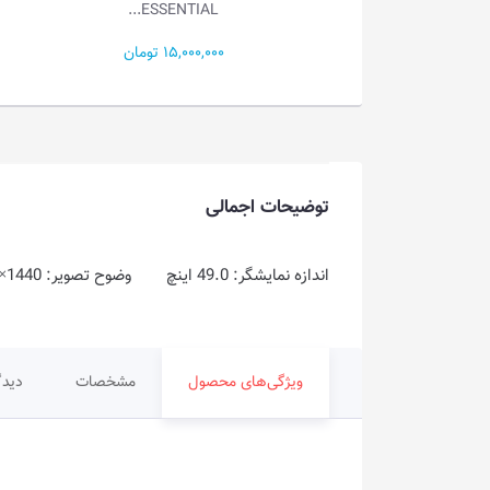
ESSENTIAL...
AN...
73 تومان
15,000,000 تومان
توضیحات اجمالی
اندازه نمایشگر: 49.0 اینچ وضوح تصویر: DQHD @ 5120×1440 نوع پنل: QD-OLED نرخ نوسازی: 240Hz زمان پاسخگویی: 0.3ms
ویژگی‌های محصول
مشخصات
دیدگ