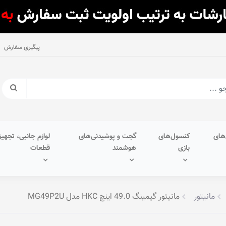
پیگیری سفارش
های
کنسول‌های
گجت و پوشیدنی‌های
لوازم جانبی، تجهیز
بازی
هوشمند
قطعات
مانیتور
مانیتور گیمینگ 49.0 اینچ HKC مدل MG49P2U