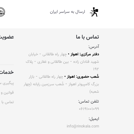
ارسال به سراسر ایران
تماس با ما
عضویت 
آدرس:
دفتر مرکزی: اهواز •
چهار راه طالقانی ⁃ خیابان
شهید قنادان زاده ⁃ بین طالقانی و غفاری ⁃ پلاک
۱۹۲
خدمات 
شُعب حضوری: اهواز •
چهار راه طالقانی ⁃ بازار
پیگیری 
بزرگ کامپیوتر اهواز ⁃ شُعب سرزمین رایانه (چهار
شعبه)
قوانین و 
تلفن تماس:
تماس با م
۰۶۱۹۱۰۰۱۰۹۹
ایمیل:
info@rinokala.com