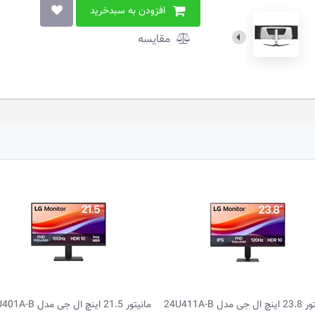
افزودن به سبدخرید
مقایسه
24U4
مانیتور 21.5 اینچ ال جی مدل 22U401A-B