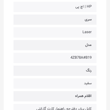
HP | اچ پی
سری
Laser
مدل
4ZB78A#B19
رنگ
سفید
اقلام همراه
کابل برق، دفترچه راهنما، کارت گارانتی