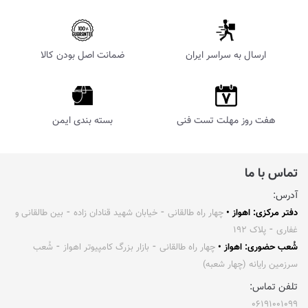
ارسال به سراسر ایران
ضمانت اصل بودن کالا
هفت روز مهلت تست فنی
بسته بندی ایمن
تماس با ما
آدرس:
دفتر مرکزی: اهواز •
چهار راه طالقانی ⁃ خیابان شهید قنادان زاده ⁃ بین طالقانی و
غفاری ⁃ پلاک ۱۹۲
شُعب حضوری: اهواز •
چهار راه طالقانی ⁃ بازار بزرگ کامپیوتر اهواز ⁃ شُعب
سرزمین رایانه (چهار شعبه)
تلفن تماس:
۰۶۱۹۱۰۰۱۰۹۹