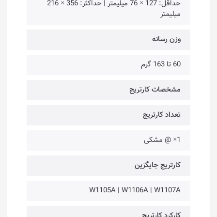
حداقل: 127 × 76 میلیمتر | حداکثر: 356 × 216
میلیمتر
وزن رسانه
60 تا 163 گرم
مشخصات کارتریج
تعداد کارتریج
1× @ مشکی
کارتریج جایگزین
W1105A | W1106A | W1107A
کارکرد کارتریج