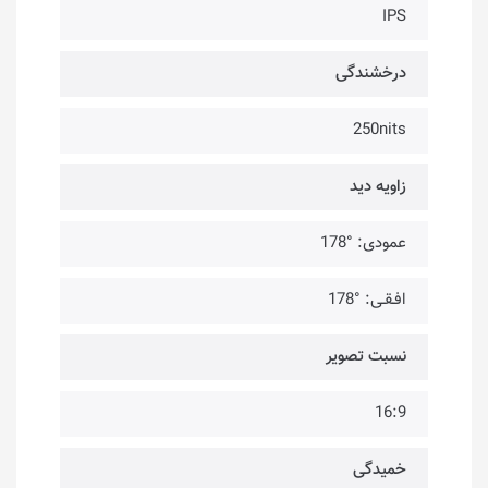
IPS
درخشندگی
250nits
زاویه دید
عمودی: °178
افـقـی: °178
نسبت تصویر
16:9
خمیدگی