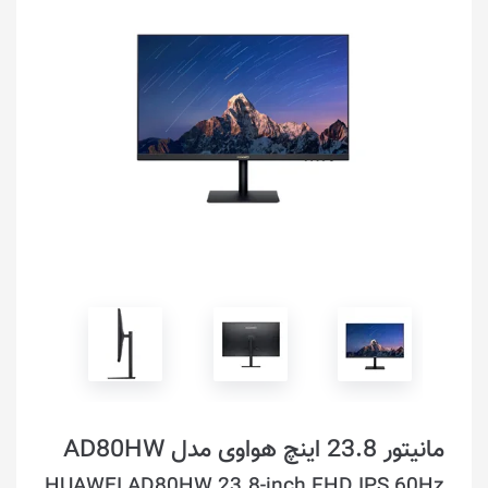
مانیتور 23.8 اینچ هواوی مدل AD80HW
HUAWEI AD80HW 23.8-inch FHD IPS 60Hz