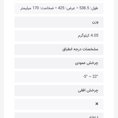
طول: 538.5 × عرض: 425 × ضخامت: 170 میلیمتر
وزن
4.05 کیلوگرم
مشخصات درجه انطباق
چرخش عمودی
22° ~ 5°-
چرخش افقی
❌
ارتفاع