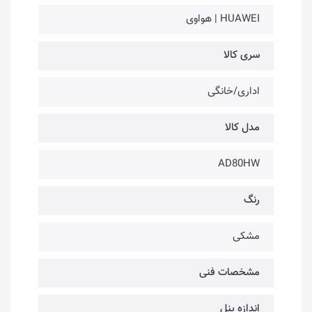
HUAWEI | هواوی
سری کالا
اداری/خانگی
مدل کالا
AD80HW
رنگ
مشکی
مشخصات فنی
اندازه پنل