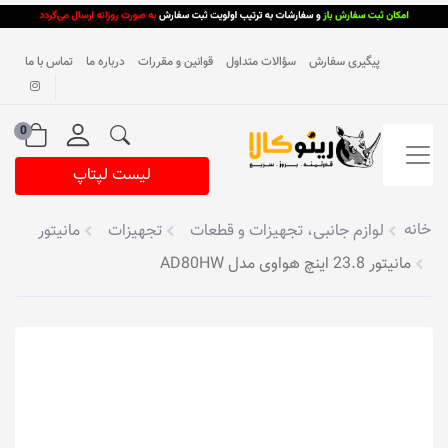
پیگیری سفارش
سؤالات متداول
قوانین و مقررات
درباره ما
تماس با ما
0
لیست لپتاپ
خانه
لوازم جانبی، تجهیزات و قطعات
تجهیزات
مانیتور
مانیتور 23.8 اینچ هواوی مدل AD80HW