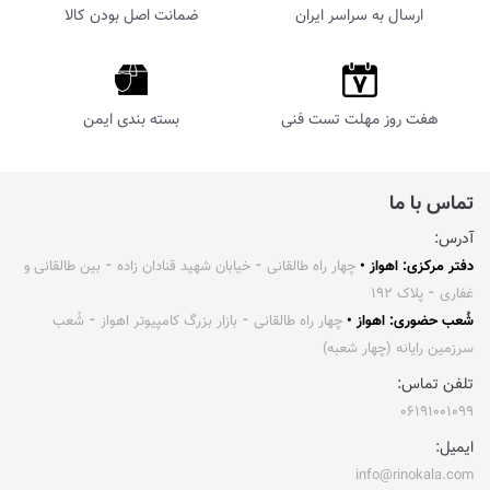
ارسال به سراسر ایران
ضمانت اصل بودن کالا
هفت روز مهلت تست فنی
بسته بندی ایمن
تماس با ما
آدرس:
دفتر مرکزی: اهواز •
چهار راه طالقانی ⁃ خیابان شهید قنادان زاده ⁃ بین طالقانی و
غفاری ⁃ پلاک ۱۹۲
شُعب حضوری: اهواز •
چهار راه طالقانی ⁃ بازار بزرگ کامپیوتر اهواز ⁃ شُعب
سرزمین رایانه (چهار شعبه)
تلفن تماس:
۰۶۱۹۱۰۰۱۰۹۹
ایمیل:
info@rinokala.com