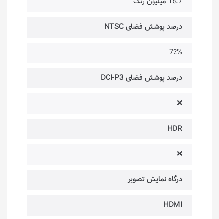
16.7 میلیون رنگ
درصد پوشش فضای NTSC
72%
درصد پوشش فضای DCI-P3
❌
HDR
❌
درگاه‌ نمایش تصویر
HDMI