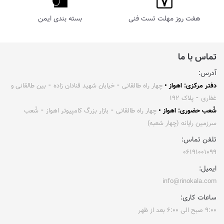
هفت روز مهلت تست فنی
بسته بندی ایمن
تماس با ما
آدرس:
دفتر مرکزی: اهواز •
چهار راه طالقانی ⁃ خیابان شهید قنادان زاده ⁃ بین طالقانی و
غفاری ⁃ پلاک ۱۹۲
شُعب حضوری: اهواز •
چهار راه طالقانی ⁃ بازار بزرگ کامپیوتر اهواز ⁃ شُعب
سرزمین رایانه (چهار شعبه)
تلفن تماس:
۰۶۱۹۱۰۰۱۰۹۹
ایمیل:
info@rinokala.com
ساعات کاری:
۹:۰۰ صبح الی ۶:۰۰ بعد از ظهر