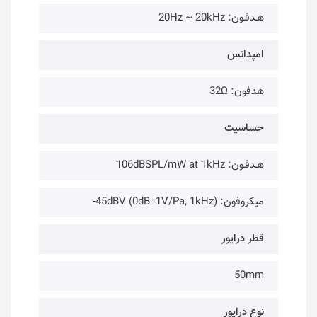
هـدفـون: 20Hz ~ 20kHz
امپدانس
هدفون: 32Ω
حساسیت
هـدفـون: 106dBSPL/mW at 1kHz
میکروفون: 45dBV (0dB=1V/Pa, 1kHz)-
قطر درایور
50mm
نوع درایور