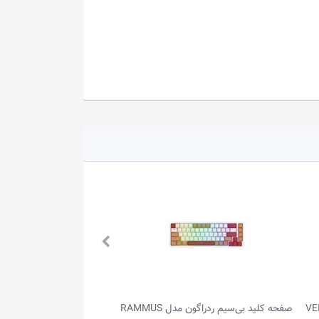
صفحه کلید بی‌سیم ردراگون مدل RAMMUS
صفحه کلید باسیم ردراگون مدل KAMA