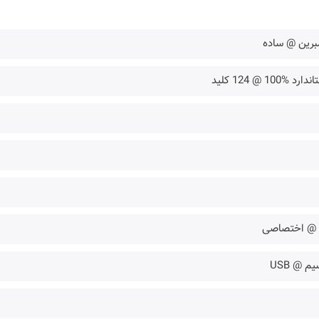
برین @ ساده
ارد %100 @ 124 کلید
 @ اختصاصی
یم @ USB