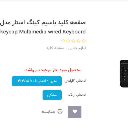
صفحه کلید باسیم کینگ استار مدل KB97 - با حروف حک شده فارس
eycap Multimedia wired Keyboard
لوازم جانبی
صفحه کلید
محصول مورد نظر موجود نمی‌باشد.
انتخاب گارانتی:
متین • اعتبار تا ۱۴۰۴/۰۵/۰۱
انتخاب رنگ:
مشکی
مقایسه