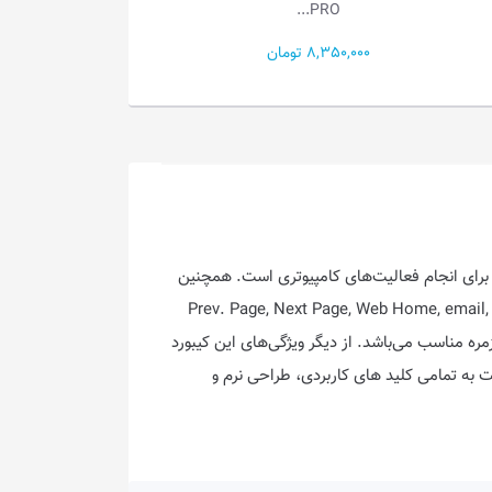
K578-BR...
8,150,000 تومان
50,000
ر مدل kb97 از نوع سیم دار می‌باشد و از طریق درگاه USB به کامپیوتر متصل می‌شود. این کیبورد دارای 104 کلید برای انجام فعالیت‌های کامپیوتری است. همچنین
Prev. Page, Next Page, Web Home, email, Search, Refresh, Setting, Play/Pause, .
Track, Next Track. کیبورد کینگ استار مدل kb97 برای استفاده‌های روزمره مناسب می‌باشد. از دیگر ویژگی‌های این کیبورد
 به تمامی کلید های کاربردی، طراحی نرم و