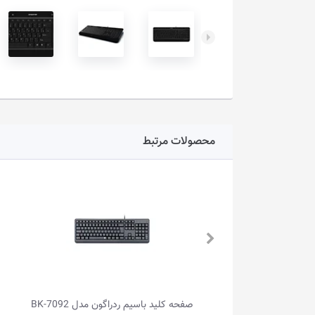
محصولات مرتبط
کلید باسیم ردراگون مدل BK-7092
صفحه کلید باسیم ردراگون مدل