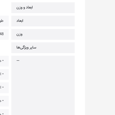
ابعاد و وزن
ابعاد
طول: 465 میلی‌متر | عرض
وزن
848 
سایر ویژگی‌ها
—
• د
• ا
• ا
• دارای 104 
• م