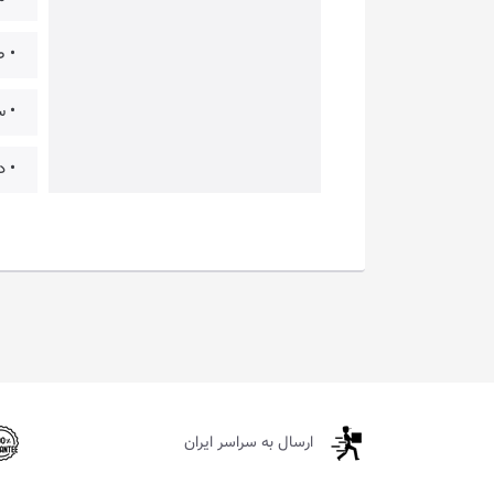
• ط
• س
• د
ارسال به سراسر ایران