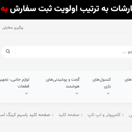
پیگیری سفارش
های
کنسول‌های
گجت و پوشیدنی‌های
لوازم جانبی، تجهیز
بازی
هوشمند
قطعات
ی
کامپیوتر و لپ تاپ
صفحه کلید
صفحه کلید باسیم کینگ استار مدل KB97 - با حروف