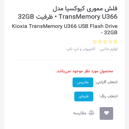
فلش مموری کیوکسیا مدل
TransMemory U366 • ظرفیت 32GB
Kioxia TransMemory U366 USB Flash Drive
- 32GB
لوازم جانبی
کامپیوتر و لپ تاپ
محصول مورد نظر موجود نمی‌باشد.
انتخاب گارانتی:
ماتریس
انتخاب رنگ:
نقره‌ای
مقایسه