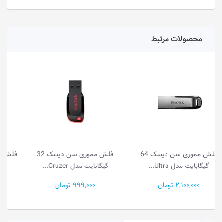
محصولات مرتبط
ک 64
فلش مموری سن دیسک 32
فلش مموری ای دیتا مدل UR350
گیگابایت مدل Cruzer...
• ظرفیت 128G...
999,000 تومان
2,950,000 تومان