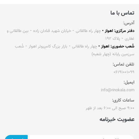
تماس با ما
آدرس:
دفتر مرکزی: اهواز •
چهار راه طالقانی ⁃ خیابان شهید قنادان زاده ⁃ بین طالقانی و
غفاری ⁃ پلاک ۱۹۲
شُعب حضوری: اهواز •
چهار راه طالقانی ⁃ بازار بزرگ کامپیوتر اهواز ⁃ شُعب
سرزمین رایانه (چهار شعبه)
تلفن تماس:
۰۶۱۹۱۰۰۱۰۹۹
ایمیل:
info@rinokala.com
ساعات کاری:
۹:۰۰ صبح الی ۶:۰۰ بعد از ظهر
عضویت خبرنامه