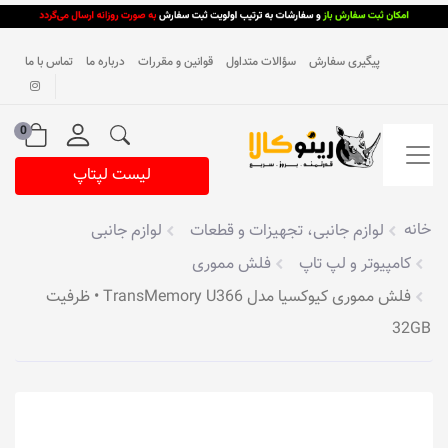
پیگیری سفارش
سؤالات متداول
قوانین و مقررات
درباره ما
تماس با ما
0
لیست لپتاپ
خانه
لوازم جانبی، تجهیزات و قطعات
لوازم جانبی
کامپیوتر و لپ تاپ
فلش مموری
فلش مموری کیوکسیا مدل TransMemory U366 • ظرفیت
32GB