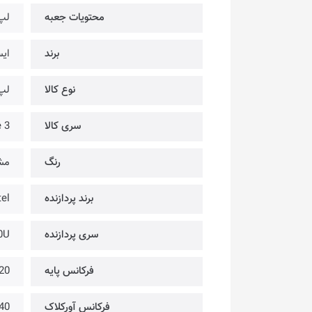
محتویات جعبه
لپ 
برند
ای
نوع کالا
لپ
سری کالا
 3
رنگ
مش
برند پردازنده
tel
سری پردازنده
0U
فرکانس پایه
2.20 گی
فرکانس آورکلاک
3.40 گی