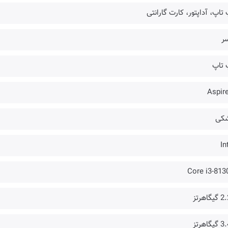
تاپ، آداپتور، کارت گارانتی
سر
 تاپ
Aspire
کی
In
Core i3-813
گاهرتز
گاهرتز