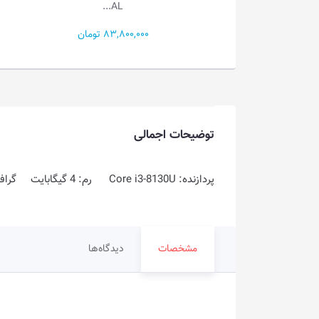
Predato...
AL...
83,800 تومان
315,900,000 تومان
توضیحات اجمالی
پردازنده: Core i3-8130U رم: 4 گیگابایت گرافیک: 2 گیگابایت حافظه داخلی: 1TB HDD
مشخصات
دیدگاه‌ها