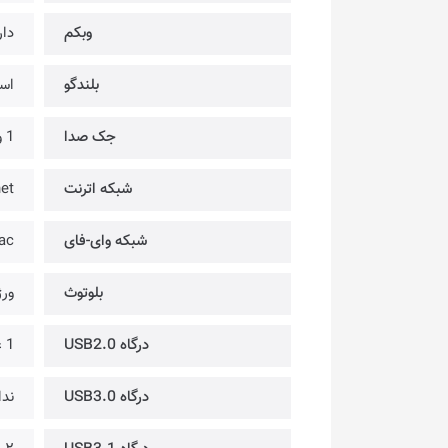
وبکم
دار
بلندگو
است
جک صدا
1 ورودی میکروفون/خروجی هدفون
شبکه اترنت
net
شبکه وای-فای
ac
بلوتوث
ورژن
درگاه USB2.0
1 عدد
درگاه USB3.0
ندا