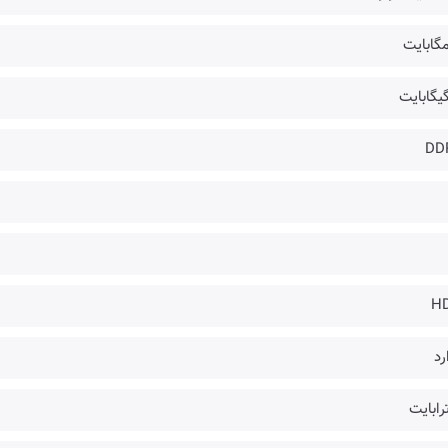
DD
H
رد