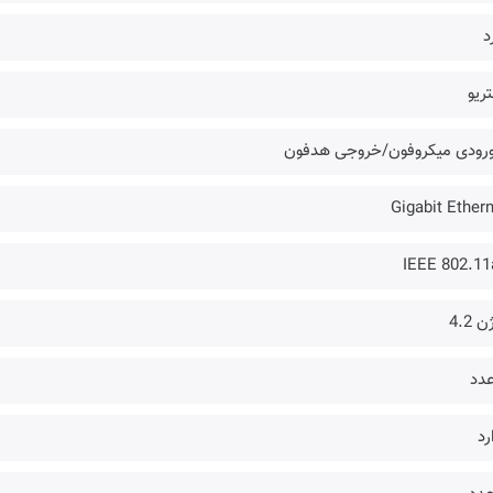
د
ریو
Gigabit Ether
IEEE 802.11
 4.2
رد