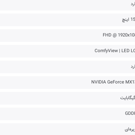
رد
اینچ
FHD @ 1920x10
ComfyView | LED L
رد
NVIDIA GeForce MX1
GDD
ره‌ای