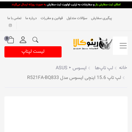
پیگیری سفارش
سؤالات متداول
قوانین و مقررات
درباره ما
تماس با ما
0
لیست لپتاپ
خانه
لپ تاپ‌ها
ایسوس ‣ ASUS
لپ تاپ 15.6 اینچی ایسوس مدل R521FA-BQ833