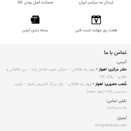
ارسال به سراسر ایران
ضمانت اصل بودن کالا
هفت روز مهلت تست فنی
بسته بندی ایمن
تماس با ما
آدرس:
دفتر مرکزی: اهواز •
چهار راه طالقانی ⁃ خیابان شهید قنادان زاده ⁃ بین طالقانی و
غفاری ⁃ پلاک ۱۹۲
شُعب حضوری: اهواز •
چهار راه طالقانی ⁃ بازار بزرگ کامپیوتر اهواز ⁃ شُعب
سرزمین رایانه (چهار شعبه)
تلفن تماس:
۰۶۱۹۱۰۰۱۰۹۹
ایمیل:
info@rinokala.com