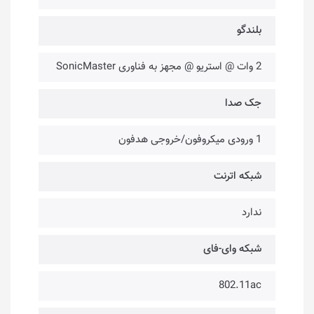
بلندگو
2 وات @ استریو @ مجهز به فناوری SonicMaster
جک صدا
1 ورودی میکروفون/خروجی هدفون
شبکه اترنت
ندارد
شبکه وای-فای
802.11ac