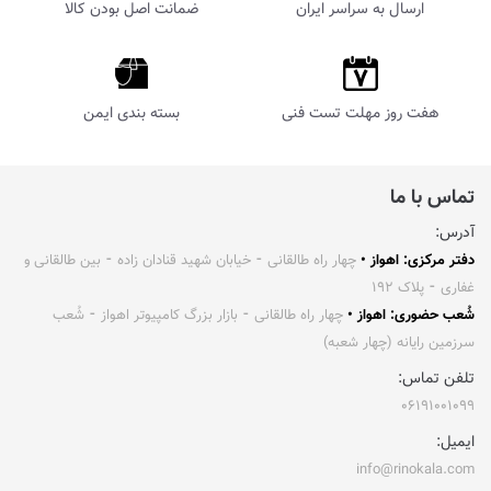
ارسال به سراسر ایران
ضمانت اصل بودن کالا
هفت روز مهلت تست فنی
بسته بندی ایمن
تماس با ما
آدرس:
دفتر مرکزی: اهواز •
چهار راه طالقانی ⁃ خیابان شهید قنادان زاده ⁃ بین طالقانی و
غفاری ⁃ پلاک ۱۹۲
شُعب حضوری: اهواز •
چهار راه طالقانی ⁃ بازار بزرگ کامپیوتر اهواز ⁃ شُعب
سرزمین رایانه (چهار شعبه)
تلفن تماس:
۰۶۱۹۱۰۰۱۰۹۹
ایمیل:
info@rinokala.com