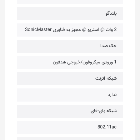
بلندگو
2 وات @ استریو @ مجهز به فناوری SonicMaster
جک صدا
1 ورودی میکروفون/خروجی هدفون
شبکه اترنت
ندارد
شبکه وای-فای
802.11ac