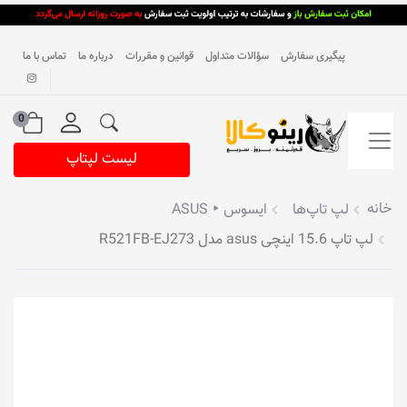
پیگیری سفارش
سؤالات متداول
قوانین و مقررات
درباره ما
تماس با ما
0
لیست لپتاپ
خانه
لپ تاپ‌ها
ایسوس ‣ ASUS
لپ تاپ 15.6 اینچی asus مدل R521FB-EJ273