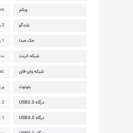
وبکم
am
بلندگو
2 وات @ استریو @ مجهز به فناوری SonicMaster
جک صدا
1 ورودی میکروفون/خروجی هدفون
شبکه اترنت
ندا
شبکه وای-فای
ac
بلوتوث
ورژن
درگاه USB2.0
2 عدد
درگاه USB3.0
1 عدد