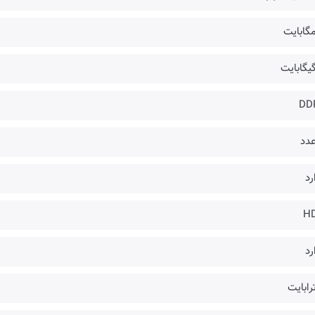
DD
رد
H
رد