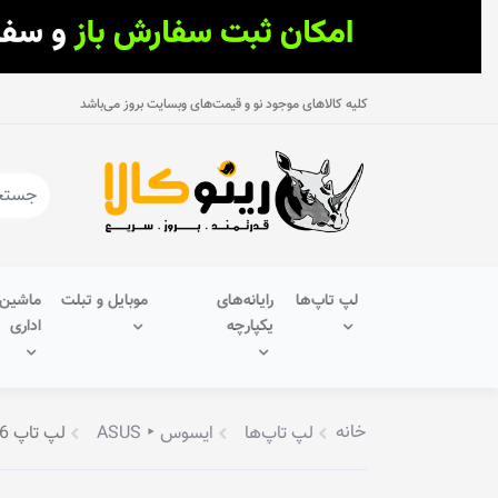
کلیه کالاهای موجود نو و قیمت‌های وبسایت بروز می‌باشد
لپ تاپ‌ها
رایانه‌های
موبایل و تبلت
ماشین‌
یکپارچه
اداری
خانه
لپ تاپ‌ها
ایسوس ‣ ASUS
لپ تاپ 15.6 اینچی asus مدل R521JB-EJ083