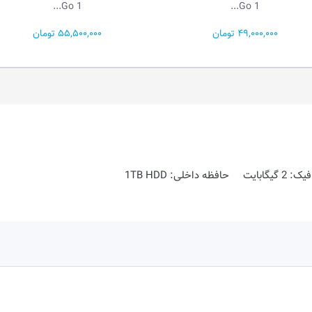
Ga...
Go 1...
55,500,000 تومان
281,400,000 تومان