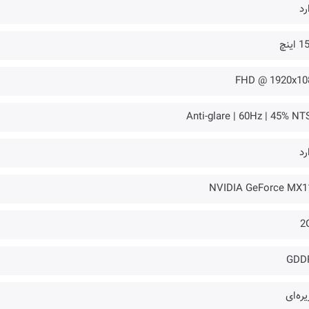
رد
اینچ
FHD @ 1920x10
Anti-glare | 60Hz | 45% NT
رد
NVIDIA GeForce MX1
2
GDD
ره‌ای