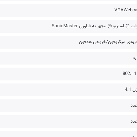
VGAWebc
رد
802.11
 4.1