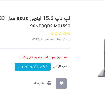
لپ تاپ 15.6 اینچی asus مدل R521JB-EJ083
90NB0QD2-M01590
لپ تاپ‌ها
ایسوس ‣ ASUS
محصول مورد نظر موجود نمی‌باشد.
انتخاب گارانتی:
گارانتی یکپارچه ایسوس
مقایسه