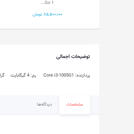
Go 1...
Go 1...
85,500 تومان
49,000,000 تومان
توضیحات اجمالی
پردازنده: Core i3-1005G1 رم: 4 گیگابایت گرافیک: 2 گیگابایت حافظه داخلی: 1TB HDD
مشخصات
دیدگاه‌ها