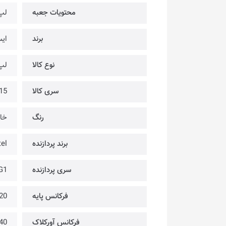
محتویات جعبه
لپ 
برند
ای
نوع کالا
لپ
سری کالا
15
رنگ
خا
برند پردازنده
tel
سری پردازنده
G1
فرکانس پایه
1.20 گی
فرکانس آورکلاک
3.40 گی