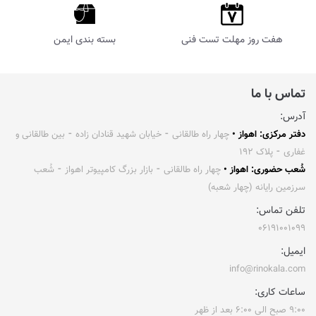
هفت روز مهلت تست فنی
بسته بندی ایمن
تماس با ما
آدرس:
دفتر مرکزی: اهواز •
چهار راه طالقانی ⁃ خیابان شهید قنادان زاده ⁃ بین طالقانی و
غفاری ⁃ پلاک ۱۹۲
شُعب حضوری: اهواز •
چهار راه طالقانی ⁃ بازار بزرگ کامپیوتر اهواز ⁃ شُعب
سرزمین رایانه (چهار شعبه)
تلفن تماس:
۰۶۱۹۱۰۰۱۰۹۹
ایمیل:
info@rinokala.com
ساعات کاری:
۹:۰۰ صبح الی ۶:۰۰ بعد از ظهر