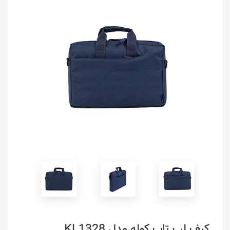
کیف لپ تاپ کوله مدل KL1328