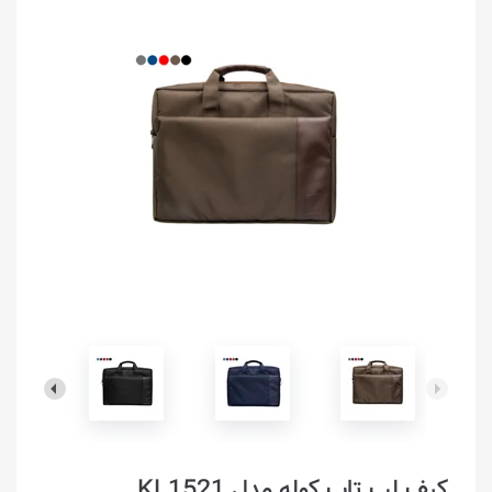
کیف لپ تاپ کوله مدل KL1521