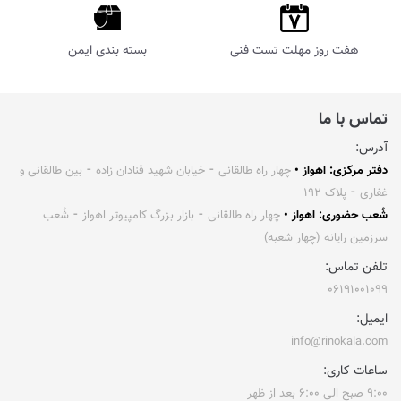
هفت روز مهلت تست فنی
بسته بندی ایمن
تماس با ما
آدرس:
دفتر مرکزی: اهواز •
چهار راه طالقانی ⁃ خیابان شهید قنادان زاده ⁃ بین طالقانی و
غفاری ⁃ پلاک ۱۹۲
شُعب حضوری: اهواز •
چهار راه طالقانی ⁃ بازار بزرگ کامپیوتر اهواز ⁃ شُعب
سرزمین رایانه (چهار شعبه)
تلفن تماس:
۰۶۱۹۱۰۰۱۰۹۹
ایمیل:
info@rinokala.com
ساعات کاری:
۹:۰۰ صبح الی ۶:۰۰ بعد از ظهر