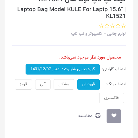
Laptop Bag Model KULE For Laptp 15.6" |
KL1521
لوازم جانبی
کامپیوتر و لپ تاپ
محصول مورد نظر موجود نمی‌باشد.
انتخاب گارانتی:
گروه تجاری شارلوت • اعتبار 1401/12/07
انتخاب رنگ:
قهوه ای
مشکی
آبی
قرمز
خاکستری
مقایسه