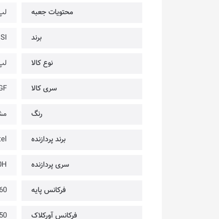
محتویات جعبه
لپ 
برند
SI
نوع کالا
لپ
سری کالا
GF
رنگ
مش
برند پردازنده
tel
سری پردازنده
0H
فرکانس پایه
2.60 گی
فرکانس آورکلاک
4.50 گی