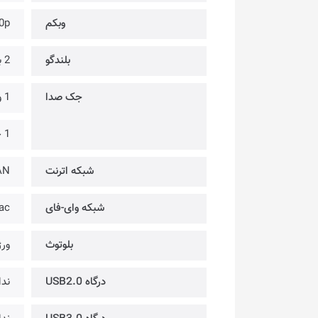
وبکم
0p
بلندگو
2 بلندگو @ 2 وات
جک صدا
1 ورودی میکروفون
1 خروجی هدفون
شبکه اترنت
AN
شبکه وای-فای
ac
بلوتوث
ورژن
درگاه USB2.0
ندا