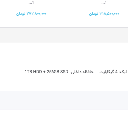
15...
1...
272,800,000 تومان
149,000,000 تومان