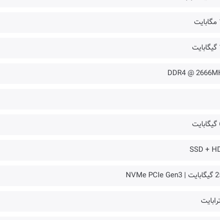
ت
ت
DDR4 @ 2666M
ت
SSD + H
NVMe PCIe Ge