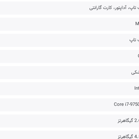
تاپ، آداپتور، کارت گارانتی
M
 تاپ
کی
In
Core i7-975
گاهرتز
گاهرتز