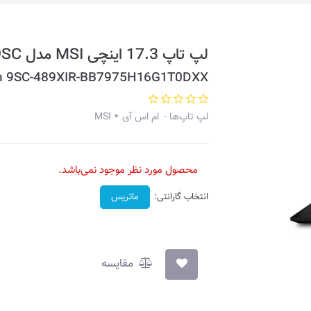
لپ تاپ 17.3 اینچی MSI مدل GF75 Thin 9SC
in 9SC-489XIR-BB7975H16G1T0DXX
لپ تاپ‌ها
ام اس آی ‣ MSI
محصول مورد نظر موجود نمی‌باشد.
انتخاب گارانتی:
ماتریس
مقایسه