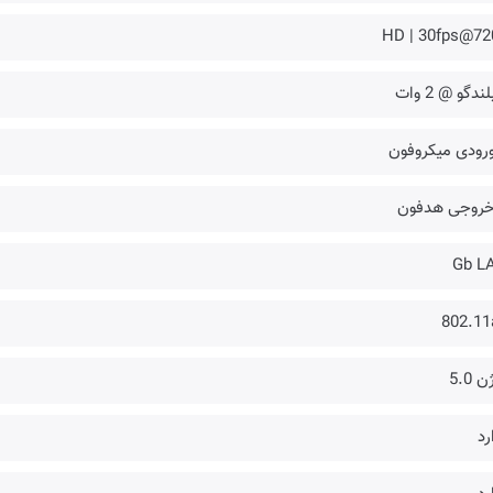
HD | 30fps@72
Gb L
802.11
 5.0
رد