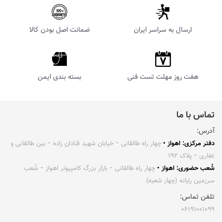
ارسال به سراسر ایران
ضمانت اصل بودن کالا
هفت روز مهلت تست فنی
بسته بندی ایمن
تماس با ما
آدرس:
دفتر مرکزی: اهواز •
چهار راه طالقانی ⁃ خیابان شهید قنادان زاده ⁃ بین طالقانی و
غفاری ⁃ پلاک ۱۹۲
شُعب حضوری: اهواز •
چهار راه طالقانی ⁃ بازار بزرگ کامپیوتر اهواز ⁃ شُعب
سرزمین رایانه (چهار شعبه)
تلفن تماس:
۰۶۱۹۱۰۰۱۰۹۹