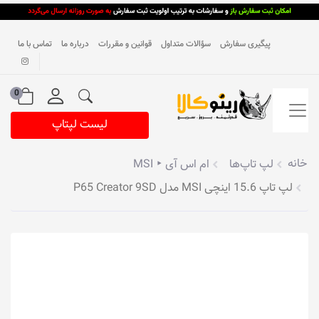
پیگیری سفارش
سؤالات متداول
قوانین و مقررات
درباره ما
تماس با ما
0
لیست لپتاپ
خانه
لپ تاپ‌ها
ام اس آی ‣ MSI
لپ تاپ 15.6 اینچی MSI مدل P65 Creator 9SD