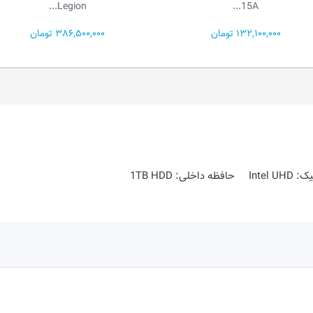
15I...
Legion...
386,500,000 تومان
251,500,000 تومان