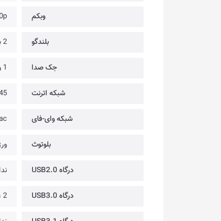
وبکم
0p
بلندگو
2 بلندگو @ 2 وات @ دالبی
جک صدا
1 ورودی میکروفون/خروجی هدفون
شبکه اترنت
45
شبکه وای-فای
ac
بلوتوث
ورژن
درگاه USB2.0
ندا
درگاه USB3.0
2 عدد