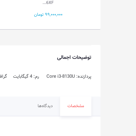
15A...
6XF...
99,000 تومان
132,100,000 تومان
توضیحات اجمالی
پردازنده: Core i3-8130U رم: 4 گیگابایت گرافیک: Intel UHD حافظه داخلی: 1TB HDD
مشخصات
دیدگاه‌ها