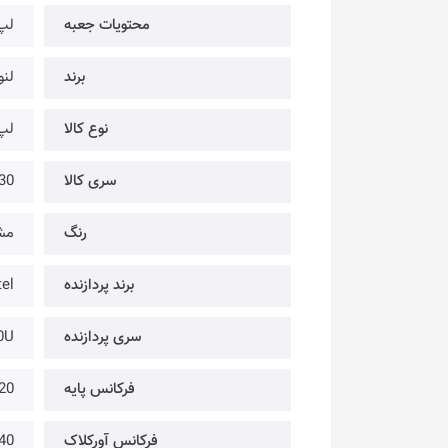
محتویات جعبه
لپ 
برند
لنو
نوع کالا
لپ
سری کالا
30
رنگ
مش
برند پردازنده
tel
سری پردازنده
30U
فرکانس پایه
2.20 گی
فرکانس آورکلاک
3.40 گی