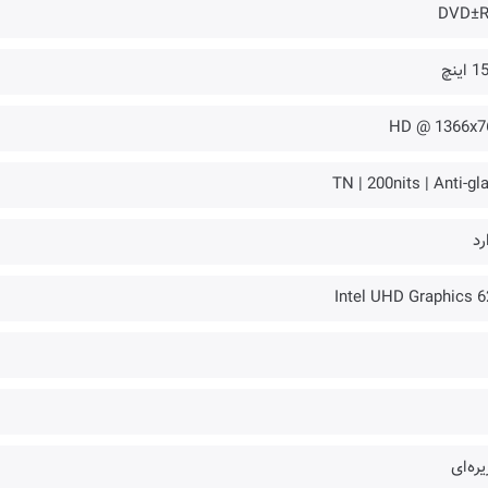
DVD±
اینچ
HD @ 1366x7
TN | 200nits | Anti-gl
رد
Intel UHD Graphics 6
ره‌ای