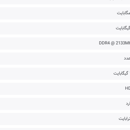
DDR4 @ 2133M
ت
H
رد