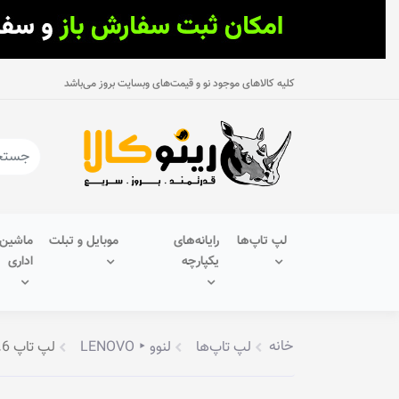
کلیه کالاهای موجود نو و قیمت‌های وبسایت بروز می‌باشد
لپ تاپ‌ها
رایانه‌های
موبایل و تبلت
ماشین‌
یکپارچه
اداری
خانه
لپ تاپ‌ها
لنوو ‣ LENOVO
لپ تاپ 15.6 اینچی Lenovo مدل Ideapad 330-81DE01AJAK