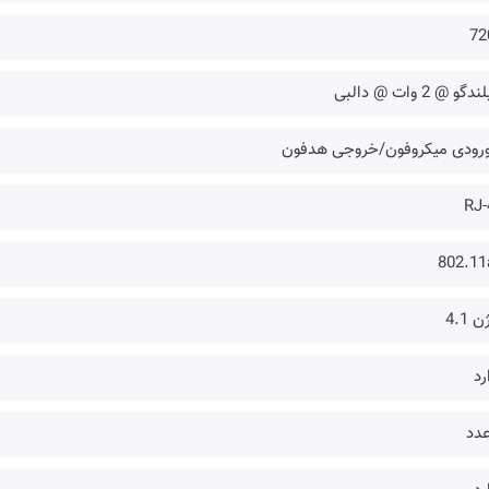
72
RJ-
802.11
 4.1
رد