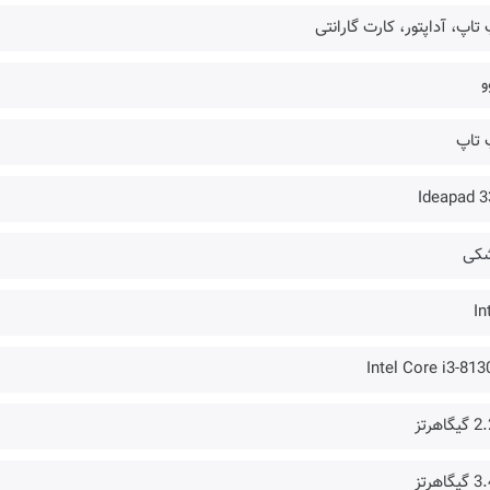
تاپ، آداپتور، کارت گارانتی
و
 تاپ
Ideapad 3
کی
In
Intel Core i3-81
گاهرتز
گاهرتز