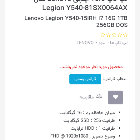
Legion Y540-81SX0064AX
Lenovo Legion Y540-15IRH i7 16G 1TB
256GB DOS
لپ تاپ‌ها
لنوو ‣ LENOVO
محصول مورد نظر موجود نمی‌باشد.
انتخاب گارانتی:
گارانتی رسمی
مقایسه
میزان حافظه رم :
16 گیگابایت
ظرفیت SSD :
256 گیگابایت
ظرفیت HDD :
1 ترابایت
وضوح تصویر :
FHD @ 1920x1080