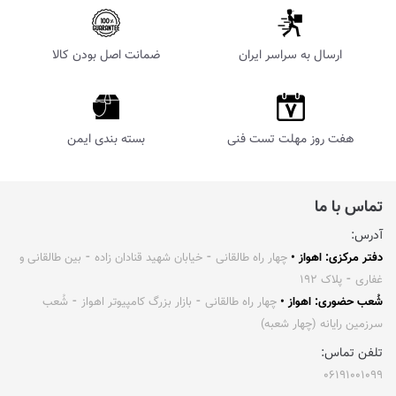
ارسال به سراسر ایران
ضمانت اصل بودن کالا
هفت روز مهلت تست فنی
بسته بندی ایمن
تماس با ما
آدرس:
دفتر مرکزی: اهواز •
چهار راه طالقانی ⁃ خیابان شهید قنادان زاده ⁃ بین طالقانی و
غفاری ⁃ پلاک ۱۹۲
شُعب حضوری: اهواز •
چهار راه طالقانی ⁃ بازار بزرگ کامپیوتر اهواز ⁃ شُعب
سرزمین رایانه (چهار شعبه)
تلفن تماس:
۰۶۱۹۱۰۰۱۰۹۹