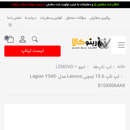
پیگیری سفارش
سؤالات متداول
قوانین و مقررات
درباره ما
تماس با ما
0
لیست لپتاپ
خانه
لپ تاپ‌ها
لنوو ‣ LENOVO
لپ تاپ 15.6 اینچی Lenovo مدل Legion Y540-
81SX0064AX