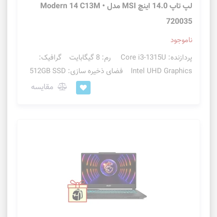
لپ تاپ 14.0 اینچ MSI مدل Modern 14 C13M •
720035
ناموجود
پردازنده: Core i3-1315U رم: 8 گیگابایت گرافیک:
Intel UHD Graphics فضای ذخیره سازی: 512GB SSD
مقایسه