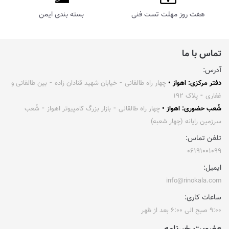
هفت روز مهلت تست فنی
بسته بندی ایمن
تماس با ما
آدرس:
دفتر مرکزی: اهواز •
چهار راه طالقانی ⁃ خیابان شهید قنادان زاده ⁃ بین طالقانی و
غفاری ⁃ پلاک ۱۹۲
شُعب حضوری: اهواز •
چهار راه طالقانی ⁃ بازار بزرگ کامپیوتر اهواز ⁃ شُعب
سرزمین رایانه (چهار شعبه)
تلفن تماس:
۰۶۱۹۱۰۰۱۰۹۹
ایمیل:
info@rinokala.com
ساعات کاری:
۹:۰۰ صبح الی ۶:۰۰ بعد از ظهر