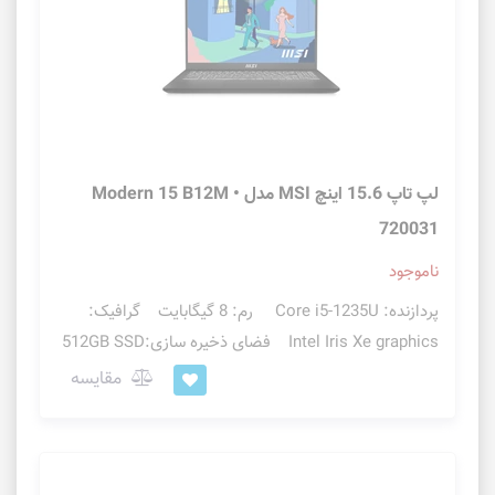
لپ تاپ 15.6 اینچ MSI مدل Modern 15 B12M •
720031
ناموجود
پردازنده: Core i5-1235U رم: 8 گیگابایت گرافیک:
Intel Iris Xe graphics فضای ذخیره سازی:512GB SSD
مقایسه