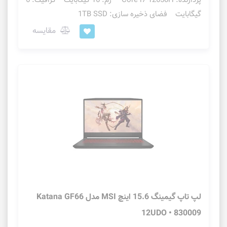
پردازنده: Core i7-12650H رم: 16 گیگابایت گرافیک: 6
گیگابایت فضای ذخیره سازی: 1TB SSD
مقایسه
لپ تاپ گیمینگ 15.6 اینچ MSI مدل Katana GF66
12UDO • 830009