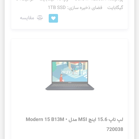
گیگابایت فضای ذخیره سازی: 1TB SSD
مقایسه
لپ تاپ 15.6 اینچ MSI مدل Modern 15 B13M •
720038