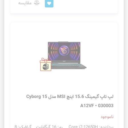
مقایسه
لپ تاپ گیمینگ 15.6 اینچ MSI مدل Cyborg 15
A12VF • 030003
ناموجود
پردازنده: Core i7-12650H رم: 16 گیگابایت گرافیک: 8