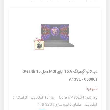
لپ تاپ گیمینگ 15.6 اینچ MSI مدل Stealth 15
A13VE • 050001
ناموجود
پردازنده: Core i7-13620H رم: 16 گیگابایت گرافیک: 6
گیگابایت فضای ذخیره سازی: 1TB SSD