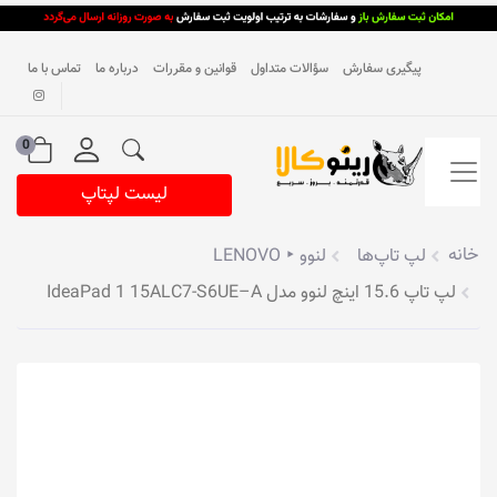
پیگیری سفارش
سؤالات متداول
قوانین و مقررات
درباره ما
تماس با ما
0
لیست لپتاپ
خانه
لپ تاپ‌ها
لنوو ‣ LENOVO
لپ تاپ 15.6 اینچ لنوو مدل IdeaPad 1 15ALC7-S6UE–A