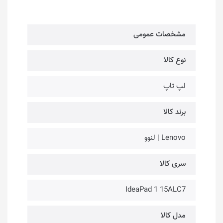
مشخصات عمومی
نوع کالا
لپ تاپ
برند کالا
Lenovo | لنوو
سری کالا
IdeaPad 1 15ALC7
مدل کالا