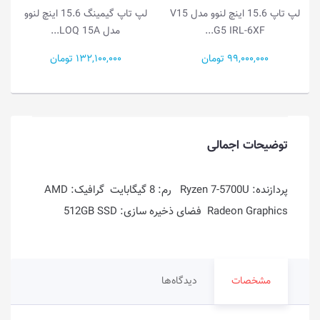
لپ تاپ 15.6 اینچ لنوو مدل V15
لپ تاپ گیمینگ 15.6 اینچ لنوو
لپ تاپ گیمینگ 15.1 ا
مدل LOQ 15A...
مدل Legion...
132,100,000 تومان
386,500,000 تومان
توضیحات اجمالی
پردازنده: Ryzen 7-5700U رم: 8 گیگابایت گرافیک: AMD
Radeon Graphics فضای ذخیره سازی: 512GB SSD
مشخصات
دیدگاه‌ها