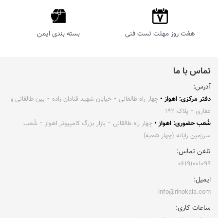
هفت روز مهلت تست فنی
بسته بندی ایمن
تماس با ما
آدرس:
دفتر مرکزی: اهواز •
چهار راه طالقانی ⁃ خیابان شهید قنادان زاده ⁃ بین طالقانی و
غفاری ⁃ پلاک ۱۹۲
شُعب حضوری: اهواز •
چهار راه طالقانی ⁃ بازار بزرگ کامپیوتر اهواز ⁃ شُعب
سرزمین رایانه (چهار شعبه)
تلفن تماس:
۰۶۱۹۱۰۰۱۰۹۹
ایمیل:
info@rinokala.com
ساعات کاری: