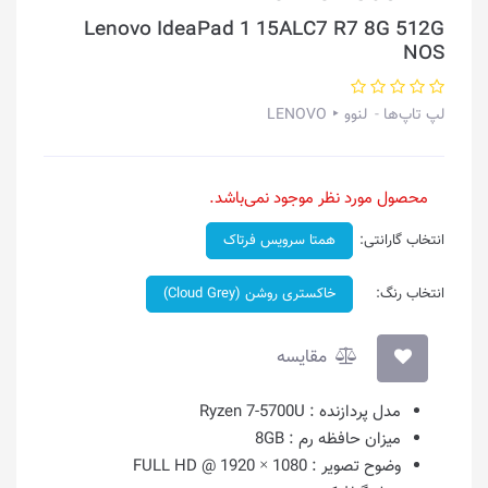
Lenovo IdeaPad 1 15ALC7 R7 8G 512G
NOS
لپ تاپ‌ها
لنوو ‣ LENOVO
محصول مورد نظر موجود نمی‌باشد.
انتخاب گارانتی:
همتا سرویس فرتاک
انتخاب رنگ:
خاکستری روشن (Cloud Grey)
مقایسه
مدل پردازنده :
Ryzen 7-5700U
میزان حافظه رم :
8GB
وضوح تصویر :
1080 × 1920 @ FULL HD