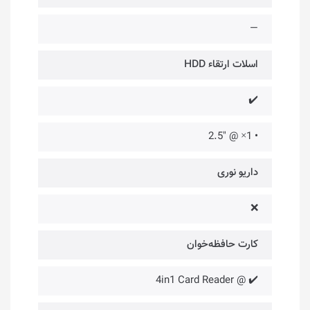
—
اسلات ارتقاء HDD
✔️
• 1× @ "2.5
داریو نوری
❌
کارت حافظه‌خوان
✔️ @ 4in1 Card Reader