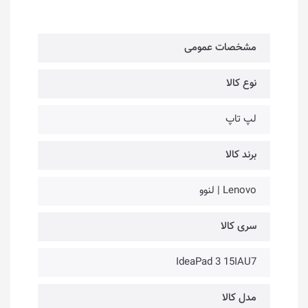
مشخصات عمومی
نوع کالا
لپ تاپ
برند کالا
Lenovo | لنوو
سری کالا
IdeaPad 3 15IAU7
مدل کالا