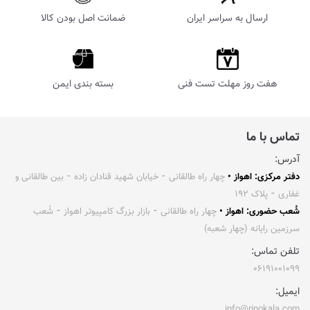
ارسال به سراسر ایران
ضمانت اصل بودن کالا
هفت روز مهلت تست فنی
بسته بندی ایمن
تماس با ما
آدرس:
دفتر مرکزی: اهواز •
چهار راه طالقانی ⁃ خیابان شهید قنادان زاده ⁃ بین طالقانی و
غفاری ⁃ پلاک ۱۹۲
شُعب حضوری: اهواز •
چهار راه طالقانی ⁃ بازار بزرگ کامپیوتر اهواز ⁃ شُعب
سرزمین رایانه (چهار شعبه)
تلفن تماس:
۰۶۱۹۱۰۰۱۰۹۹
ایمیل:
info@rinokala.com