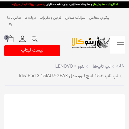
پیگیری سفارش
سؤالات متداول
قوانین و مقررات
درباره ما
تماس با ما
0
لیست لپتاپ
خانه
لپ تاپ‌ها
لنوو ‣ LENOVO
لپ تاپ 15.6 اینچ لنوو مدل IdeaPad 3 15IAU7-GEAX