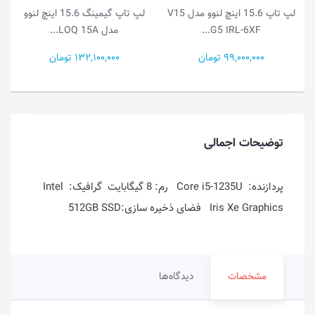
V
لپ تاپ گیمینگ 15.6 اینچ لنوو
لپ تاپ گیمینگ 15.1 اینچ لنوو
مدل LOQ 15A...
مدل Legion...
132,100,000 تومان
386,500,000 تومان
توضیحات اجمالی
پردازنده: Core i5-1235U رم: 8 گیگابایت گرافیک: Intel
Iris Xe Graphics فضای ذخیره سازی:512GB SSD
مشخصات
دیدگاه‌ها