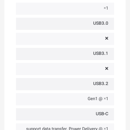
1×
USB3.0
❌
USB3.1
❌
USB3.2
1× @ Gen1
USB-C
1× @ support data transfer, Power Delivery