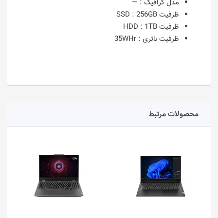
مدل گرافیک :
—
ظرفیت SSD :
256GB
ظرفیت HDD :
1TB
ظرفیت باتری :
35WHr
محصولات مرتبط