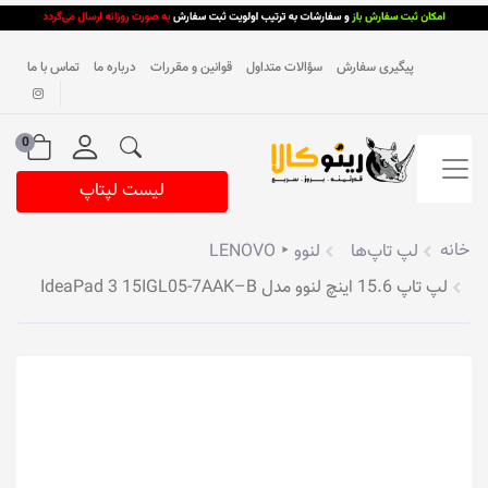
پیگیری سفارش
سؤالات متداول
قوانین و مقررات
درباره ما
تماس با ما
0
لیست لپتاپ
خانه
لپ تاپ‌ها
لنوو ‣ LENOVO
لپ تاپ 15.6 اینچ لنوو مدل IdeaPad 3 15IGL05-7AAK–B