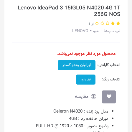
Lenovo IdeaPad 3 15IGL05 N4020 4G 1T
256G NOS
از 1
لپ تاپ‌ها
لنوو ‣ LENOVO
محصول مورد نظر موجود نمی‌باشد.
انتخاب گارانتی:
ایرانیان ره‌جو گستر
انتخاب رنگ:
نقره‌ای
مقایسه
مدل پردازنده :
Celeron N4020
میزان حافظه رم :
4GB
وضوح تصویر :
1080 × 1920 @ FULL HD