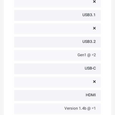
❌
USB3.1
❌
USB3.2
2× @ Gen1
USB-C
❌
HDMI
1× @ Version 1.4b