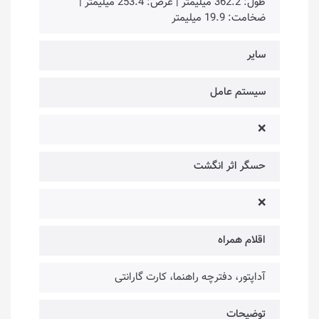
طول: 362.2 میلیمتر | عرض: 253.4 میلیمتر |
ضخامت: 19.9 میلیمتر
سایر
سیستم عامل
❌
حسگر اثر انگشت
❌
اقلام همراه
آداپتور، دفترچه راهنما، کارت گارانتی
توضیحات