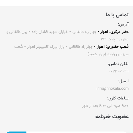
تماس با ما
آدرس:
دفتر مرکزی: اهواز •
چهار راه طالقانی ⁃ خیابان شهید قنادان زاده ⁃ بین طالقانی و
غفاری ⁃ پلاک ۱۹۲
شُعب حضوری: اهواز •
چهار راه طالقانی ⁃ بازار بزرگ کامپیوتر اهواز ⁃ شُعب
سرزمین رایانه (چهار شعبه)
تلفن تماس:
۰۶۱۹۱۰۰۱۰۹۹
ایمیل:
info@rinokala.com
ساعات کاری:
۹:۰۰ صبح الی ۶:۰۰ بعد از ظهر
عضویت خبرنامه