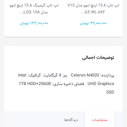
لپ تاپ 15.6 اینچ لنوو مدل V15
لپ تاپ گیمینگ 15.6 اینچ لنوو
لپ تاپ گیمینگ 15.1 اینچ 
مدل LOQ 15A...
مدل Legion...
132,100,000 تومان
386,500,000 تومان
توضیحات اجمالی
پردازنده: Celeron N4020 رم: 4 گیگابایت گرافیک: Intel
UHD Graphics فضای ذخیره سازی: 1TB HDD+256GB
SSD
مشخصات
دیدگاه‌ها