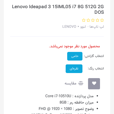
Lenovo Ideapad 3 15IML05 i7 8G 512G 2G
DOS
لپ تاپ‌ها
لنوو ‣ LENOVO
محصول مورد نظر موجود نمی‌باشد.
انتخاب گارانتی:
حامی
انتخاب رنگ:
نقره‌ای
مقایسه
مدل پردازنده :
Core i7-10510U
میزان حافظه رم :
8GB
وضوح تصویر :
1080 × 1920 @ FHD