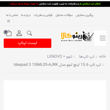
پیگیری سفارش
سؤالات متداول
قوانین و مقررات
درباره ما
تماس با ما
0
لیست لپتاپ
خانه
لپ تاپ‌ها
لنوو ‣ LENOVO
لپ تاپ 15.6 اینچ لنوو مدل Ideapad 3 15IML05-AJRK