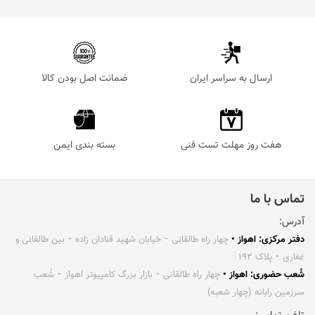
ارسال به سراسر ایران
ضمانت اصل بودن کالا
هفت روز مهلت تست فنی
بسته بندی ایمن
تماس با ما
آدرس:
دفتر مرکزی: اهواز •
چهار راه طالقانی ⁃ خیابان شهید قنادان زاده ⁃ بین طالقانی و
غفاری ⁃ پلاک ۱۹۲
شُعب حضوری: اهواز •
چهار راه طالقانی ⁃ بازار بزرگ کامپیوتر اهواز ⁃ شُعب
سرزمین رایانه (چهار شعبه)