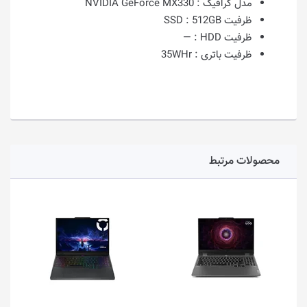
مدل گرافیک :
NVIDIA GeForce MX330
ظرفیت SSD :
512GB
ظرفیت HDD :
—
ظرفیت باتری :
35WHr
محصولات مرتبط