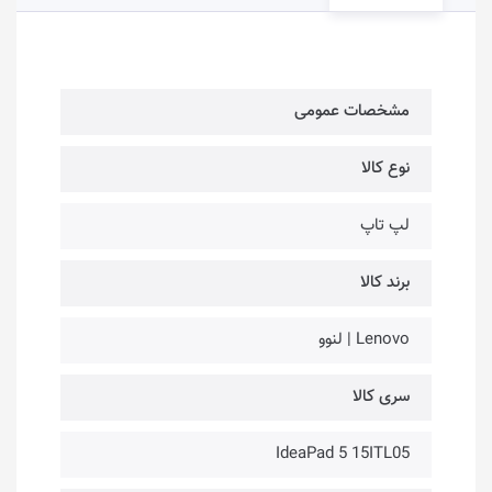
مشخصات عمومی
نوع کالا
لپ تاپ
برند کالا
Lenovo | لنوو
سری کالا
IdeaPad 5 15ITL05