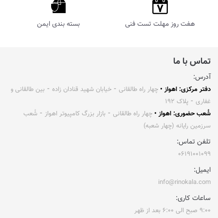
هفت روز مهلت تست فنی
بسته بندی ایمن
تماس با ما
آدرس:
دفتر مرکزی: اهواز •
چهار راه طالقانی ⁃ خیابان شهید قنادان زاده ⁃ بین طالقانی و
غفاری ⁃ پلاک ۱۹۲
شُعب حضوری: اهواز •
چهار راه طالقانی ⁃ بازار بزرگ کامپیوتر اهواز ⁃ شُعب
سرزمین رایانه (چهار شعبه)
تلفن تماس:
۰۶۱۹۱۰۰۱۰۹۹
ایمیل:
info@rinokala.com
ساعات کاری:
۹:۰۰ صبح الی ۶:۰۰ بعد از ظهر