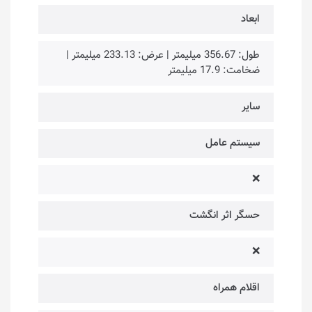
ابعاد
طول: 356.67 میلیمتر | عرض: 233.13 میلیمتر |
ضخامت: 17.9 میلیمتر
سایر
سیستم عامل
❌
حسگر اثر انگشت
❌
اقلام همراه