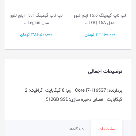
V
لپ تاپ گیمینگ 15.6 اینچ لنوو
لپ تاپ گیمینگ 15.1 اینچ لنوو
مدل LOQ 15A...
مدل Legion...
132,100,000 تومان
386,500,000 تومان
توضیحات اجمالی
پردازنده: Core i7-1165G7 رم: 8 گیگابایت گرافیک: 2
گیگابایت فضای ذخیره سازی:512GB SSD
مشخصات
دیدگاه‌ها