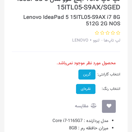
15ITL05-S9AX/SGED
Lenovo IdeaPad 5 15ITL05-S9AX i7 8G
512G 2G NOS
لپ تاپ‌ها
لنوو ‣ LENOVO
محصول مورد نظر موجود نمی‌باشد.
انتخاب گارانتی:
گرین
انتخاب رنگ:
نقره‌ای
مقایسه
مدل پردازنده :
Core i7-1165G7
میزان حافظه رم :
8GB