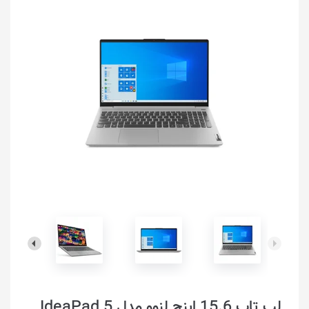
لپ تاپ 15.6 اینچ لنوو مدل IdeaPad 5