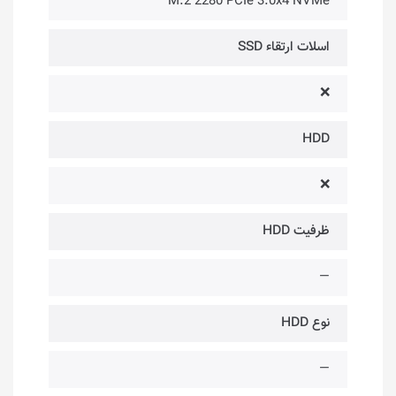
M.2 2280 PCIe 3.0x4 NVMe
اسلات ارتقاء SSD
❌
HDD
❌
ظرفیت HDD
—
نوع HDD
—