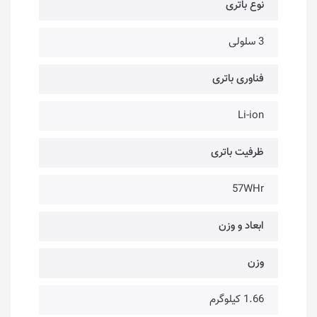
نوع باتری
3 سلولی
فناوری باتری
Li-ion
ظرفیت باتری
57WHr
ابعاد و وزن
وزن
1.66 کیلوگرم