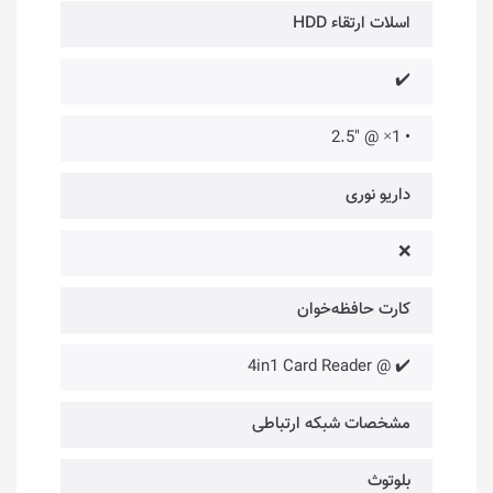
اسلات ارتقاء HDD
✔️
• 1× @ "2.5
داریو نوری
❌
کارت حافظه‌خوان
✔️ @ 4in1 Card Reader
مشخصات شبکه ارتباطی
بلوتوث