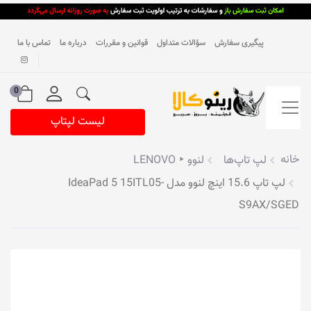
پیگیری سفارش
سؤالات متداول
قوانین و مقررات
درباره ما
تماس با ما
0
لیست لپتاپ
خانه
لپ تاپ‌ها
لنوو ‣ LENOVO
لپ تاپ 15.6 اینچ لنوو مدل IdeaPad 5 15ITL05-
S9AX/SGED