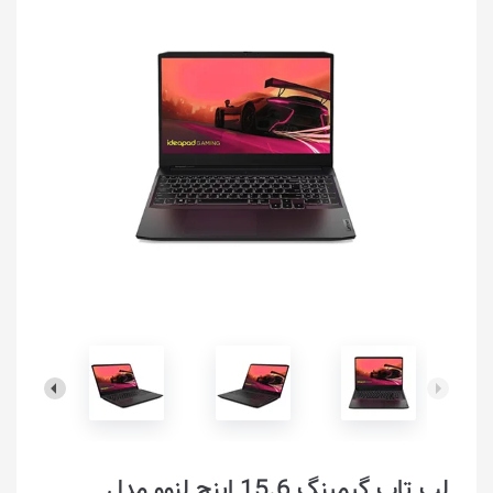
لپ تاپ گیمینگ 15.6 اینچ لنوو مدل