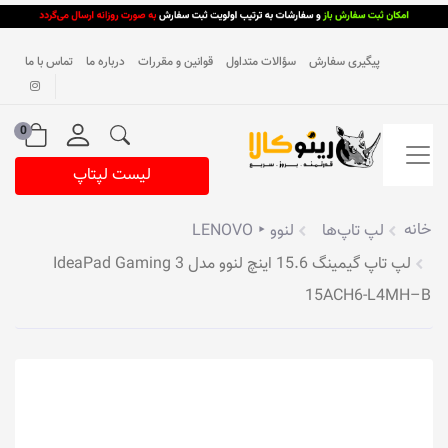
پیگیری سفارش
سؤالات متداول
قوانین و مقررات
درباره ما
تماس با ما
0
لیست لپتاپ
خانه
لپ تاپ‌ها
لنوو ‣ LENOVO
لپ تاپ گیمینگ 15.6 اینچ لنوو مدل IdeaPad Gaming 3
15ACH6-L4MH–B