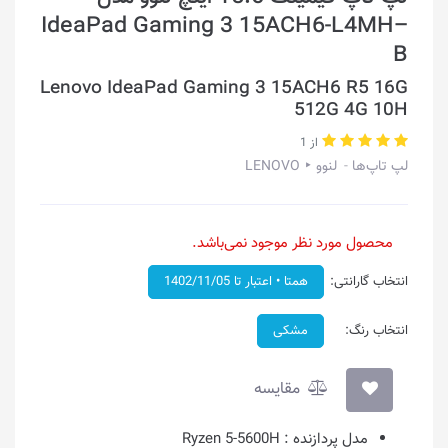
IdeaPad Gaming 3 15ACH6-L4MH–
B
Lenovo IdeaPad Gaming 3 15ACH6 R5 16G
512G 4G 10H
از 1
لپ تاپ‌ها
لنوو ‣ LENOVO
محصول مورد نظر موجود نمی‌باشد.
انتخاب گارانتی:
همتا • اعتبار تا 1402/11/05
انتخاب رنگ:
مشکی
مقایسه
مدل پردازنده :
Ryzen 5-5600H