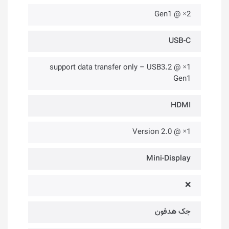
2× @ Gen1
USB-C
1× @ support data transfer only – USB3.2
Gen1
HDMI
1× @ Version 2.0
Mini-Display
❌
جک هدفون