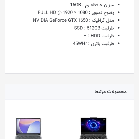
میزان حافظه رم :
16GB
وضوح تصویر :
1080 × 1920 @ FULL HD
مدل گرافیک :
NVIDIA GeForce GTX 1650
ظرفیت SSD :
512GB
ظرفیت HDD :
–
ظرفیت باتری :
45WHr
محصولات مرتبط