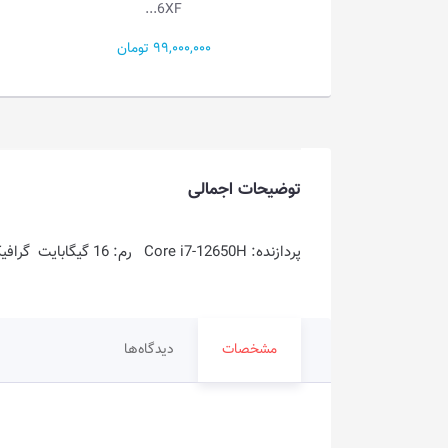
15A...
6XF...
99,000 تومان
132,100,000 تومان
توضیحات اجمالی
پردازنده: Core i7-12650H رم: 16 گیگابایت گرافیک: 4 گیگابایت فضای ذخیره سازی: 512GB SSD
مشخصات
دیدگاه‌ها