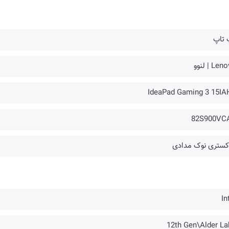
 تاپ
Le | لنوو
IdeaPad Gaming 3 15IA
82S900VC
کستری نوک مدادی
In
12th Gen\Alder La