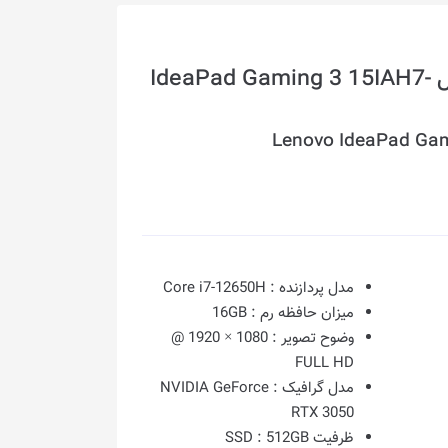
لپ تاپ گیمینگ 15.6 اینچ لنوو مدل IdeaPad Gaming 3 15IAH7-
Lenovo IdeaPad Gam
مدل پردازنده :
Core i7-12650H
میزان حافظه رم :
16GB
وضوح تصویر :
1080 × 1920 @
FULL HD
مدل گرافیک :
NVIDIA GeForce
RTX 3050
ظرفیت SSD :
512GB