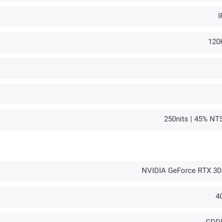
I
120
250nits | 45% NT
NVIDIA GeForce RTX 30
4