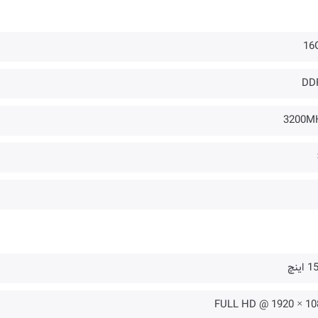
16
DD
3200M
اینچ
1080 × 1920 