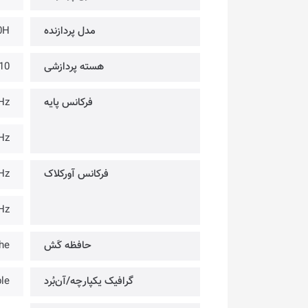
مدل پردازنده
0H
هسته پردازشی
10 هسته (6 هسته پُرمصرف + 4 هسته کم
فرکانس پایه
2.3GHz 
1.7GHz
فرکانس آورکلاک
4.7GHz 
3.5GHz
حافظه کَش
he
گرافیک یکپارچه/آن‌بُرد
ble