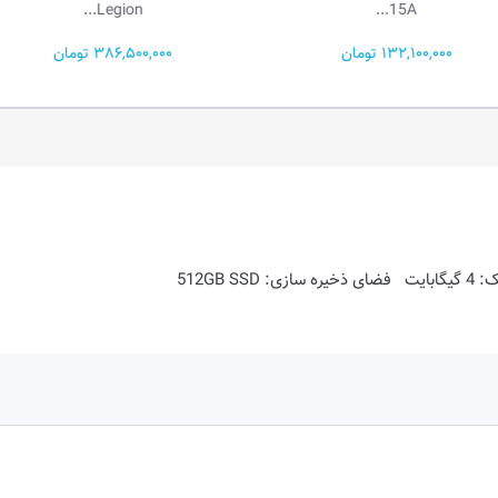
15I...
Legion...
386,500,000 تومان
251,500,000 تومان