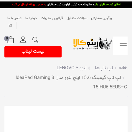
پیگیری سفارش
سؤالات متداول
قوانین و مقررات
درباره ما
تماس با ما
0
لیست لپتاپ
خانه
لپ تاپ‌ها
لنوو ‣ LENOVO
لپ تاپ گیمینگ 15.6 اینچ لنوو مدل IdeaPad Gaming 3
15IHU6-5EUS–C