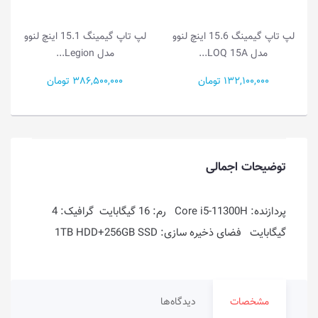
V
لپ تاپ گیمینگ 15.6 اینچ لنوو
لپ تاپ گیمینگ 15.1 اینچ لنوو
مدل LOQ 15A...
مدل Legion...
132,100,000 تومان
386,500,000 تومان
توضیحات اجمالی
پردازنده: Core i5-11300H رم: 16 گیگابایت گرافیک: 4
گیگابایت فضای ذخیره سازی: 1TB HDD+256GB SSD
مشخصات
دیدگاه‌ها