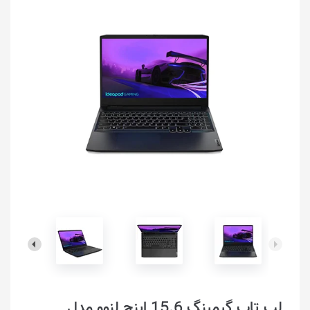
لپ تاپ گیمینگ 15.6 اینچ لنوو مدل