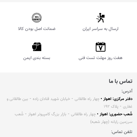
ارسال به سراسر ایران
ضمانت اصل بودن کالا
هفت روز مهلت تست فنی
بسته بندی ایمن
تماس با ما
آدرس:
دفتر مرکزی: اهواز •
چهار راه طالقانی ⁃ خیابان شهید قنادان زاده ⁃ بین طالقانی و
غفاری ⁃ پلاک ۱۹۲
شُعب حضوری: اهواز •
چهار راه طالقانی ⁃ بازار بزرگ کامپیوتر اهواز ⁃ شُعب
سرزمین رایانه (چهار شعبه)
تلفن تماس: