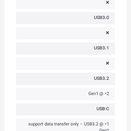
❌
USB3.0
❌
USB3.1
❌
USB3.2
2× @ Gen1
USB-C
1× @ support data transfer only – USB3.2
Gen1