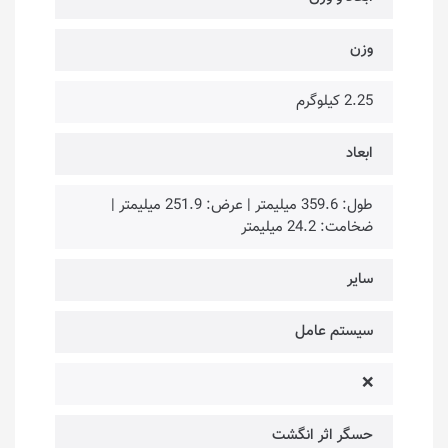
وزن
2.25 کیلوگرم
ابعاد
طول: 359.6 میلیمتر | عرض: 251.9 میلیمتر |
ضخامت: 24.2 میلیمتر
سایر
سیستم عامل
❌
حسگر اثر انگشت