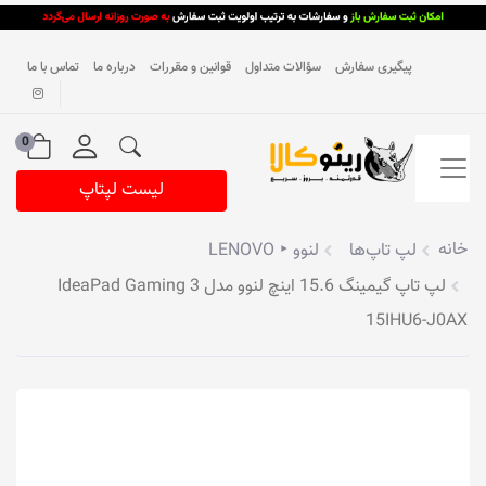
پیگیری سفارش
سؤالات متداول
قوانین و مقررات
درباره ما
تماس با ما
0
لیست لپتاپ
خانه
لپ تاپ‌ها
لنوو ‣ LENOVO
لپ تاپ گیمینگ 15.6 اینچ لنوو مدل IdeaPad Gaming 3
15IHU6-J0AX