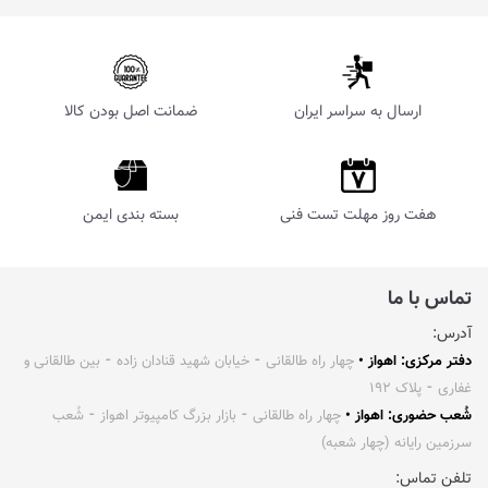
ارسال به سراسر ایران
ضمانت اصل بودن کالا
هفت روز مهلت تست فنی
بسته بندی ایمن
تماس با ما
آدرس:
دفتر مرکزی: اهواز •
چهار راه طالقانی ⁃ خیابان شهید قنادان زاده ⁃ بین طالقانی و
غفاری ⁃ پلاک ۱۹۲
شُعب حضوری: اهواز •
چهار راه طالقانی ⁃ بازار بزرگ کامپیوتر اهواز ⁃ شُعب
سرزمین رایانه (چهار شعبه)
تلفن تماس: