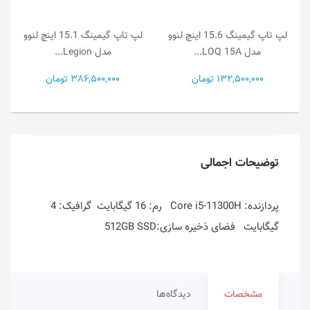
نگ 15.6 اینچ لنوو
لپ تاپ گیمینگ 15.1 اینچ لنوو
لپ تاپ گیمینگ 15.6 اینچ لنوو
مدل Legion...
مدل LOQ 15I...
386,500,000 تومان
251,500,000 تومان
توضیحات اجمالی
پردازنده: Core i5-11300H رم: 16 گیگابایت گرافیک: 4
گیگابایت فضای ذخیره سازی:512GB SSD
مشخصات
دیدگاه‌ها