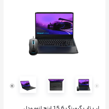
لپ تاپ گیمینگ 15.6 اینچ لنوو مدل