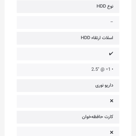
نوع HDD
–
اسلات ارتقاء HDD
✔️
• 1× @ "2.5
داریو نوری
❌
کارت حافظه‌خوان
❌