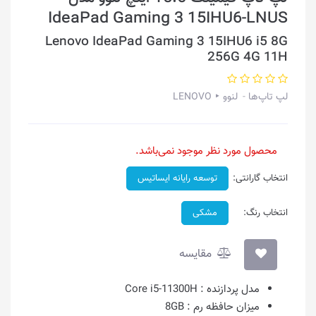
IdeaPad Gaming 3 15IHU6-LNUS
Lenovo IdeaPad Gaming 3 15IHU6 i5 8G
256G 4G 11H
لپ تاپ‌ها
لنوو ‣ LENOVO
محصول مورد نظر موجود نمی‌باشد.
انتخاب گارانتی:
توسعه رایانه ایساتیس
انتخاب رنگ:
مشکی
مقایسه
مدل پردازنده :
Core i5-11300H
میزان حافظه رم :
8GB