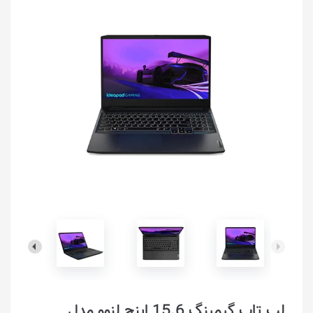
لپ تاپ گیمینگ 15.6 اینچ لنوو مدل