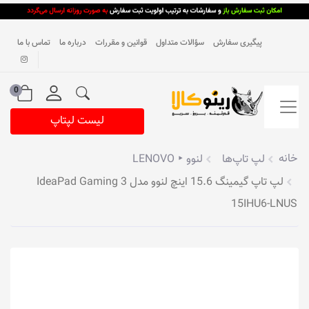
پیگیری سفارش
سؤالات متداول
قوانین و مقررات
درباره ما
تماس با ما
0
لیست لپتاپ
خانه
لپ تاپ‌ها
لنوو ‣ LENOVO
لپ تاپ گیمینگ 15.6 اینچ لنوو مدل IdeaPad Gaming 3
15IHU6-LNUS