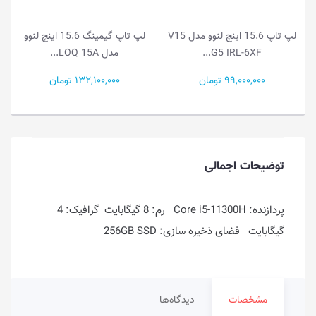
 V15
لپ تاپ گیمینگ 15.6 اینچ لنوو
لپ تاپ گیمینگ 15.1 اینچ لنوو
مدل LOQ 15A...
مدل Legion...
132,100,000 تومان
386,500,000 تومان
توضیحات اجمالی
پردازنده: Core i5-11300H رم: 8 گیگابایت گرافیک: 4
گیگابایت فضای ذخیره سازی: 256GB SSD
مشخصات
دیدگاه‌ها