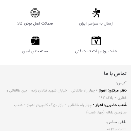
ارسال به سراسر ایران
ضمانت اصل بودن کالا
هفت روز مهلت تست فنی
بسته بندی ایمن
تماس با ما
آدرس:
دفتر مرکزی: اهواز •
چهار راه طالقانی ⁃ خیابان شهید قنادان زاده ⁃ بین طالقانی و
غفاری ⁃ پلاک ۱۹۲
شُعب حضوری: اهواز •
چهار راه طالقانی ⁃ بازار بزرگ کامپیوتر اهواز ⁃ شُعب
سرزمین رایانه (چهار شعبه)
تلفن تماس:
۰۶۱۹۱۰۰۱۰۹۹