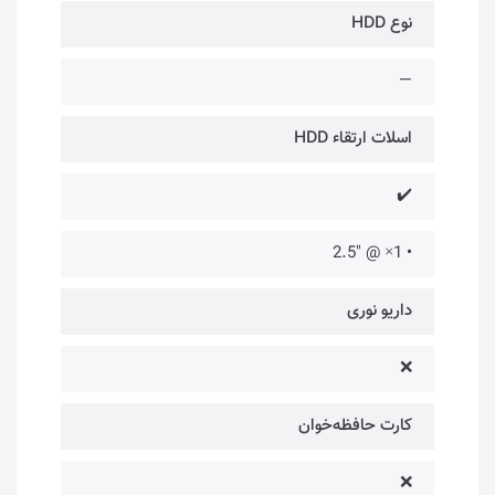
نوع HDD
—
اسلات ارتقاء HDD
✔️
• 1× @ "2.5
داریو نوری
❌
کارت حافظه‌خوان
❌