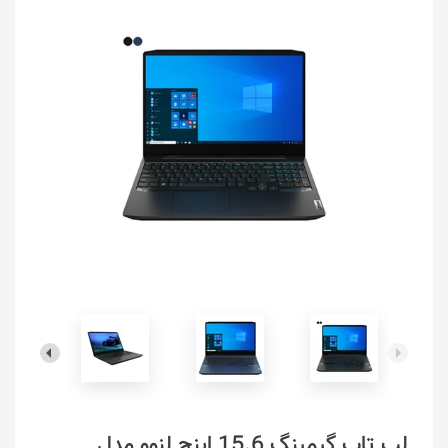
لپ تاپ گیمینگ 15.6 اینچ لنوو مدل