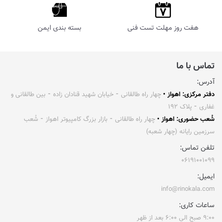
هفت روز مهلت تست فنی
بسته بندی ایمن
تماس با ما
آدرس:
دفتر مرکزی: اهواز •
چهار راه طالقانی ⁃ خیابان شهید قنادان زاده ⁃ بین طالقانی و
غفاری ⁃ پلاک ۱۹۲
شُعب حضوری: اهواز •
چهار راه طالقانی ⁃ بازار بزرگ کامپیوتر اهواز ⁃ شُعب
سرزمین رایانه (چهار شعبه)
تلفن تماس:
۰۶۱۹۱۰۰۱۰۹۹
ایمیل:
info@rinokala.com
ساعات کاری:
۹:۰۰ صبح الی ۶:۰۰ بعد از ظهر