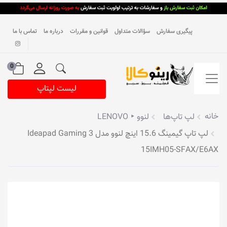
پیگیری سفارش
سؤالات متداول
قوانین و مقررات
درباره ما
تماس با ما
0
لیست لپتاپ
خانه
لپ تاپ‌ها
لنوو ‣ LENOVO
لپ تاپ گیمینگ 15.6 اینچ لنوو مدل Ideapad Gaming 3
15IMH05-SFAX/E6AX