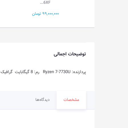
15A...
6XF...
99,000,000 تومان
132,100,000 تومان
توضیحات اجمالی
پردازنده: Ryzen 7-7730U رم: 8 گیگابایت گرافیک: AMD Radeon Graphics فضای ذخیره سازی: 512GB SSD
مشخصات
دیدگاه‌ها