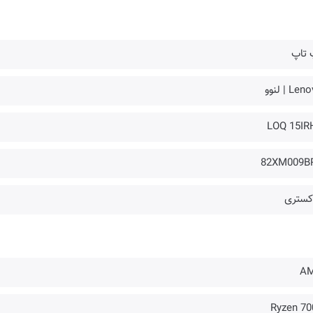
 تاپ
Le | لنوو
LOQ 15IR
82XM009B
کستری
A
Ryzen 70