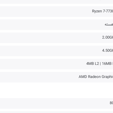
Ryzen 7-773
2.00G
4.50G
4MB L2 | 16MB 
AMD Radeon Graphi
8