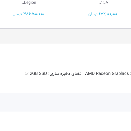
15I...
Legion...
386,500,000 تومان
251,500,000 تومان