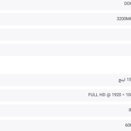
DD
3200M
اینچ
1080 × 1920 
I
60