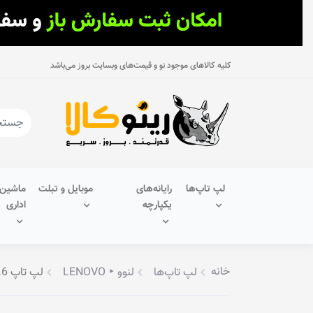
کلیه کالاهای موجود نو و قیمت‌های وبسایت بروز می‌باشد
لپ تاپ‌ها
رایانه‌های
موبایل و تبلت
ماشین‌
یکپارچه
اداری
خانه
لپ تاپ‌ها
لنوو ‣ LENOVO
لپ تاپ 15.6 اینچ لنوو مدل IdeaPad Slim 3 15ABR8-9BPS