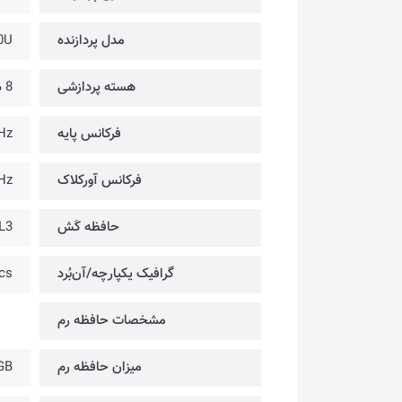
مدل پردازنده
0U
هسته پردازشی
8 هسته
فرکانس پایه
Hz
فرکانس آورکلاک
Hz
حافظه کَش
L3
گرافیک یکپارچه/آن‌بُرد
cs
مشخصات حافظه رم
میزان حافظه رم
GB